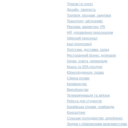
Туризм та спорт
Дизайн, творчість
Торгівля, продажі, закупівлі
Транспорт, автосервіс
Реклама, маркетинг, PR
HR, управління персоналом
Офісний персонал
Інші пропозиції
Логістика, доставка, склад
Ресторанний бізнес, кулінарія
Наука, освіта, переклади
Краса та SPA-послуги
Юриспруденція, право
Сфера розваг
Керівництво
Виробництво
Телекомунікація та зв'язок
Робота для студентів
Банківська справа, ломбарди
Консалтинг
Сільське господарство, агробізнес
Людям з обмеженими можливостями