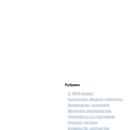
Рубрики:
IT, WEB фахівці
Бухгалтерія, фінанси, облік/аудит
Видавництво, поліграфія
Медицина, фармацевтика
Нерухомість та страхування
Охорона, безпека
Будівництво, архітектура