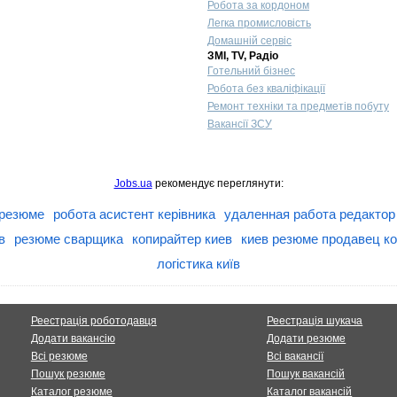
Робота за кордоном
Легка промисловість
Домашній сервіс
ЗМІ, TV, Радіо
Готельний бізнес
Робота без кваліфікації
Ремонт техніки та предметів побуту
Вакансії ЗСУ
Jobs.ua
рекомендує переглянути:
 резюме
робота асистент керівника
удаленная работа редактор
в
резюме сварщика
копирайтер киев
киев резюме продавец к
логістика київ
Реестрація роботодавця
Реестрація шукача
Додати вакансію
Додати резюме
Всі резюме
Всі вакансії
Пошук резюме
Пошук вакансій
Каталог резюме
Каталог вакансій