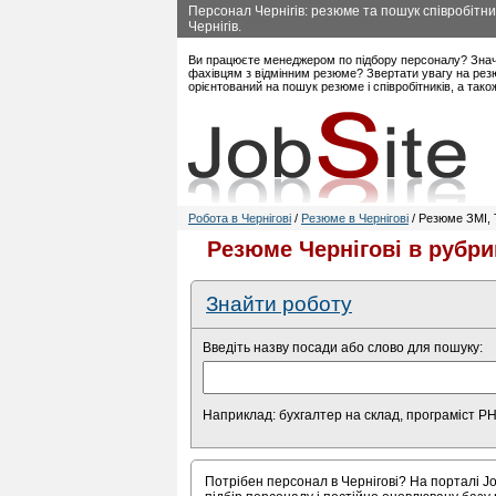
Персонал Чернігів: резюме та пошук співробітник
Чернігів.
Ви працюєте менеджером по підбору персоналу? Знач
фахівцям з відмінним резюме? Звертати увагу на резю
орієнтований на пошук резюме і співробітників, а так
Робота в Чернігові
/
Резюме в Чернігові
/ Резюме ЗМІ, T
Резюме Чернігові в рубри
Знайти роботу
Введіть назву посади або слово для пошуку:
Наприклад: бухгалтер на склад, програміст P
Потрібен персонал в Чернігові? На порталі Jo