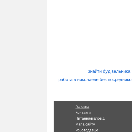
знайти будівельника
работа в николаеве без посреднико
Головна
Контакти
Питання/відповіді
Мапа сайту
Роботодавцю