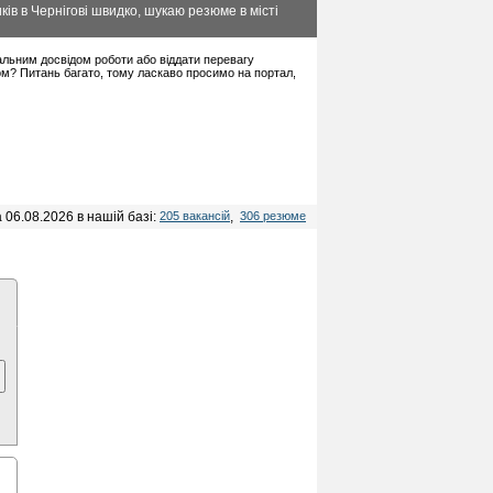
ів в Чернігові швидко, шукаю резюме в місті
імальним досвідом роботи або віддати перевагу
ом? Питань багато, тому ласкаво просимо на портал,
 06.08.2026 в нашій базі:
205 вакансій
,
306 резюме