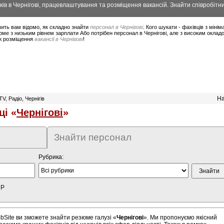
ів в Чернігові, працевлаштування та розміщення вакансій. Знайти співробітник
ить вам відомо, як складно знайти
персонал в Чернігові
. Кого шукати - фахівців з мін
ме з низьким рівнем зарплати Або потрібен персонал в Чернігові, але з високим оклад
ож розміщення
вакансії в Чернігові
!
На
V, Радіо, Чернігів
ці «
Чернігові
»
Знайти персонал
Рубрика:
HP
bSite ви зможете знайти резюме галузі «
Чернігові
». Ми пропонуємо якісний