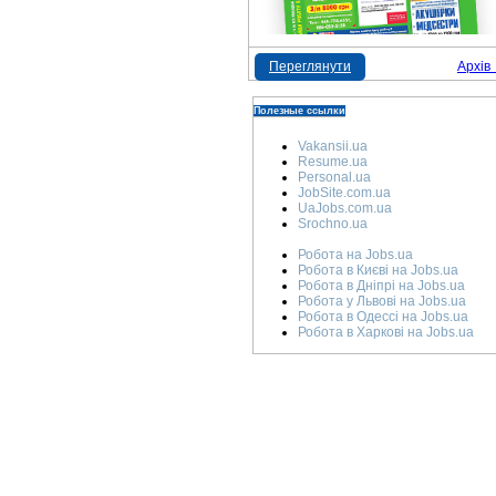
Переглянути
Архів
Полезные ссылки
Vakansii.ua
Resume.ua
Personal.ua
JobSite.com.ua
UaJobs.com.ua
Srochno.ua
Робота на Jobs.ua
Робота в Києві на Jobs.ua
Робота в Дніпрі на Jobs.ua
Робота у Львові на Jobs.ua
Робота в Одессі на Jobs.ua
Робота в Харкові на Jobs.ua