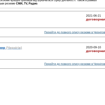
резюме кращих фахівців від шукачів всіх сфер діяльності. Також в рамках
льки резюме
СМИ, TV, Радио
.
2021-06-21
договорна
Перейти до повного опису резюме в Чернігов
жер
(Чернігів)
2020-09-10
договорна
Перейти до повного опису резюме в Чернігов