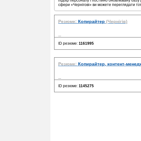
підбір персоналу і постійно оновлювану базу 
сфери «Чернігові» ви можете переглядати ті
Резюме:
Копирайтер
(Чернігів)
...
ID резюме:
1161995
Резюме:
Копирайтер, контент-менед
...
ID резюме:
1145275