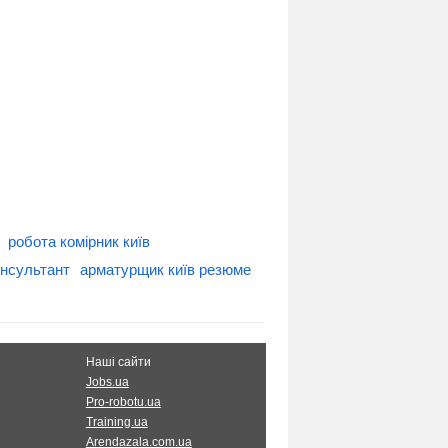
робота комірник київ
онсультант
арматурщик київ резюме
Наші сайти
Jobs.ua
Pro-robotu.ua
Training.ua
Arendazala.com.ua