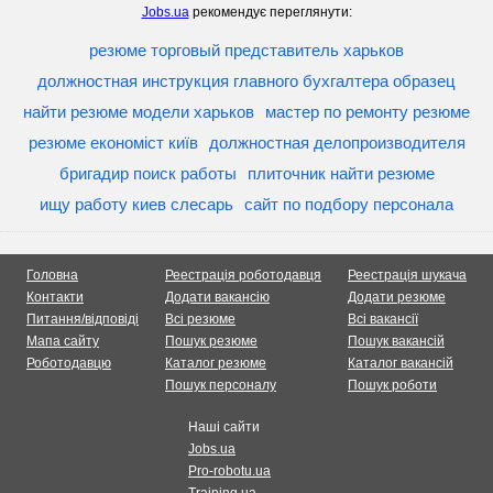
Jobs.ua
рекомендує переглянути:
резюме торговый представитель харьков
должностная инструкция главного бухгалтера образец
найти резюме модели харьков
мастер по ремонту резюме
резюме економіст київ
должностная делопроизводителя
бригадир поиск работы
плиточник найти резюме
ищу работу киев слесарь
сайт по подбору персонала
Головна
Реестрація роботодавця
Реестрація шукача
Контакти
Додати вакансію
Додати резюме
Питання/відповіді
Всі резюме
Всі вакансії
Мапа сайту
Пошук резюме
Пошук вакансій
Роботодавцю
Каталог резюме
Каталог вакансій
Пошук персоналу
Пошук роботи
Наші сайти
Jobs.ua
Pro-robotu.ua