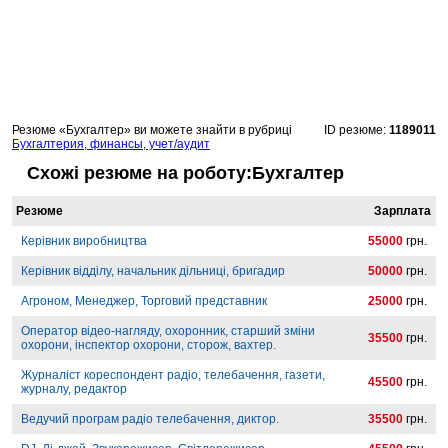
Резюме «Бухгалтер» ви можете знайти в рубриці
ID резюме:
1189011
Бухгалтерия, финансы, учет/аудит
Схожі резюме на роботу:Бухгалтер
Резюме
Зарплата
Керівник виробництва
55000
грн.
Керівник відділу, начальник дільниці, бригадир
50000
грн.
Агроном, Менеджер, Торговий представник
25000
грн.
Оператор відео-нагляду, охоронник, старший зміни
35500
грн.
охорони, інспектор охорони, сторож, вахтер.
Журналіст кореспондент радіо, телебачення, газети,
45500
грн.
журналу, редактор
Ведучий програм радіо телебачення, диктор.
35500
грн.