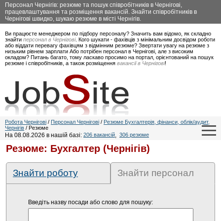
Персонал Чернігів: резюме та пошук співробітників в Чернігові,
працевлаштування та розміщення вакансій. Знайти співробітників в
Чернігові швидко, шукаю резюме в місті Чернігів.
Ви працюєте менеджером по підбору персоналу? Значить вам відомо, як складно
знайти
персонал в Чернігові
. Кого шукати - фахівців з мінімальним досвідом роботи
або віддати перевагу фахівцям з відмінним резюме? Звертати увагу на резюме з
низьким рівнем зарплати Або потрібен персонал в Чернігові, але з високим
окладом? Питань багато, тому ласкаво просимо на портал, орієнтований на пошук
резюме і співробітників, а також розміщення
вакансії в Чернігові
!
Робота Чернігові
/
Персонал Чернігові
/
Резюме Бухгалтерія, фінанси, облік/аудит,
Чернігів
/ Резюме
На 08.08.2026 в нашій базі:
206 вакансій
,
306 резюме
Резюме: Бухгалтер (Чернігів)
Знайти роботу
Знайти персонал
Введіть назву посади або слово для пошуку: