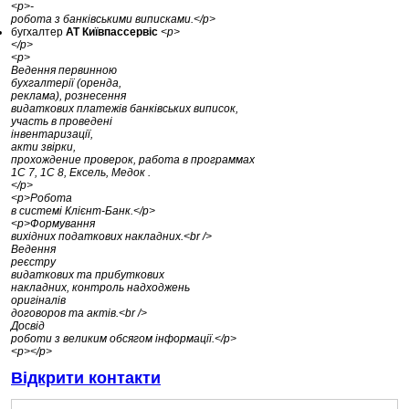
<p>-
робота з банківськими виписками.</p>
бугхалтер
АТ Київпассервіс
<p>
</p>
<p>
Ведення первинною
бухгалтерії (оренда,
реклама), рознесення
видаткових платежів банківських виписок,
участь в проведені
інвентаризації,
акти звірки,
прохождение проверок, работа в программах
1С 7, 1С 8, Ексель, Медок .
</p>
<p>Робота
в системі Клієнт-Банк.</p>
<p>Формування
вихідних податкових накладних.<br />
Ведення
реєстру
видаткових та прибуткових
накладних, контроль надходжень
оригіналів
договоров та актів.<br />
Досвід
роботи з великим обсягом інформації.</p>
<p></p>
Відкрити контакти