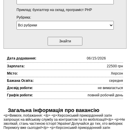
Приклад: бухгалтер на склад, програміст PHP
Рубрика:
Дата додавання:
Зарплата:
22500 грн
Місто:
Херсон
Бажана Освіта:
середня
Досвід роботи:
не вимагається
Графік роботи:
повний робочий день
Загальна інформація про вакансію
<p>Вимоги, побажання: </p> <p>Херсонський прикордонний загін
запрошує на військову службу за контрактом та по мобілізації!</p> <p>Не
зволікай, стань частиною історії України! Долучайся до тих, хто виборює
Перемогу вже сьогодні!</p> <p>Херсонський прикордонний загін