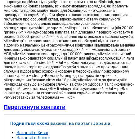
запрошує на військову службу за контрактом та по мобілізації, для
виконання бойових завдань, всіх вмотивованих громадян, які прагнуть
мирного та гідного майбутнього для України.</p> <p>Державна
прикордонна служба України цінує та поважає кожного прикордонника,
піклується про особовий склад, вдосконалює систему соціального
забезпечення, є соціально відповідальною установою та
<strong>гарантує</strong>:</p> <ul><li>грошове забезпечення (від 20 100
гривень);</li><li>одноразова виплата за підписання першого контракту в
розмірі 22 000 гривень;</li><li>звільнення від строкової військової служби;
</li><li>кар'єрне зростання, проходження необхідної підготовки в
відомчих навчальних центрах;</li><li>безкоштовна кваліфікована медична
допомога у відомчих лікувальних закладах;</li><li>можливість отримати
УБД;</li><li>грошова винагорода до 100 000 гривень;</li><li>визначений
чинним законодавством соціальний пакет для військовослужбовця, пільги
для них та членів їх сімей.</li></ul><p>Комплектування здійснюється на
посади інспекторів прикордонної служби з подальшим проходженням
служби в підрозділах охорони кордону в Херсонському прикордонному
загоні.</p> <p><strong>Вимоги</strong> до кандидатів:</p> <ul>
<li>громадянин України віком від 18 років;</li><li>освіта за фахом;</li>
<li>придатність до військової служби за станом здоров’я та психологічно-
професійними якостями;</li><li>відсутність судимості.</li></ul><p>Для
юнаків проходження строкової військової служби не обов’язково.</p>
<p>Звертатись за телефонами — ...</p>
Переглянути контакти
Подивіться схожі
вакансії на порталі Jobs.ua
Вакансії в Києві
Вакансії в Дніпрі