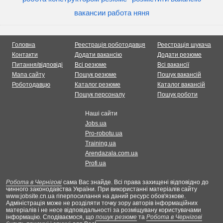
вакансии работа няня
Головна
Реестрація роботодавця
Реестрація шукача
Контакти
Додати вакансію
Додати резюме
Питання/відповіді
Всі резюме
Всі вакансії
Мапа сайту
Пошук резюме
Пошук вакансій
Роботодавцю
Каталог резюме
Каталог вакансій
Пошук персоналу
Пошук роботи
Наші сайти
Jobs.ua
Pro-robotu.ua
Training.ua
Arendazala.com.ua
Profi.ua
Робота в Чернігові
сама Вас знайде. Всі права захищені відповідно до
чинного законодавства України. При використанні матеріалів сайту
www.jobsite.cn.ua гіперпосилання на даний ресурс обов'язкове.
Адміністрація може не розділяти точку зору авторів інформаційних
матеріалів і не несе відповідальності за розміщувану користувачами
інформацію. Сподіваємося, що
пошук резюме
та
Робота в Чернігові