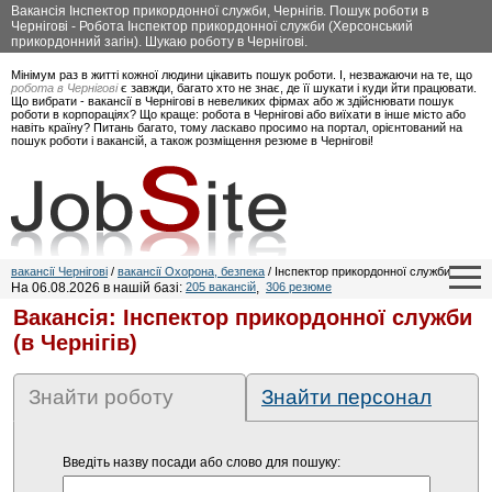
Вакансія Інспектор прикордонної служби, Чернігів. Пошук роботи в
Чернігові - Робота Інспектор прикордонної служби (Херсонський
прикордонний загін). Шукаю роботу в Чернігові.
Мінімум раз в житті кожної людини цікавить пошук роботи. І, незважаючи на те, що
робота в Чернігові
є завжди, багато хто не знає, де її шукати і куди йти працювати.
Що вибрати - вакансії в Чернігові в невеликих фірмах або ж здійснювати пошук
роботи в корпораціях? Що краще: робота в Чернігові або виїхати в інше місто або
навіть країну? Питань багато, тому ласкаво просимо на портал, орієнтований на
пошук роботи і вакансій, а також розміщення резюме в Чернігові!
вакансії Чернігові
/
вакансії Охорона, безпека
/ Інспектор прикордонної служби
На 06.08.2026 в нашій базі:
205 вакансій
,
306 резюме
Вакансія: Інспектор прикордонної служби
(в Чернігів)
Знайти роботу
Знайти персонал
Введіть назву посади або слово для пошуку: