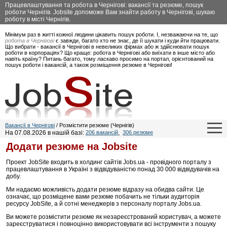
Працевлаштування та робота в Чернігові: вакансії та резюме, пошук
роботи Чернігів. Jobsite допоможе Вам знайти работу в Чернігові, шукаю
роботу в місті Чернігів.
Мінімум раз в житті кожної людини цікавить пошук роботи. І, незважаючи на те, що
робота в Чернігові
є завжди, багато хто не знає, де її шукати і куди йти працювати.
Що вибрати - вакансії в Чернігові в невеликих фірмах або ж здійснювати пошук
роботи в корпораціях? Що краще: робота в Чернігові або виїхати в інше місто або
навіть країну? Питань багато, тому ласкаво просимо на портал, орієнтований на
пошук роботи і вакансій, а також розміщення резюме в Чернігові!
Вакансії в Чернігові
/ Розмістити резюме (Чернігів)
На 07.08.2026 в нашій базі:
206 вакансій
,
306 резюме
Додати резюме на Jobsite
Проект JobSite входить в холдинг сайтів Jobs.ua - провідного порталу з
працевлаштування в Україні з відвідуваністю понад 30 000 відвідувачів на
добу.
Ми надаємо можливість додати резюме відразу на обидва сайти. Це
означає, що розміщене вами резюме побачить не тільки аудиторія
ресурсу JobSite, а й сотні менеджерів з персоналу порталу Jobs.ua.
Ви можете розмістити резюме як незареєстрований користувач, а можете
зареєструватися і повноцінно використовувати всі інструменти з пошуку