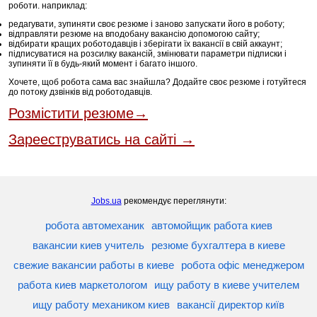
роботи. наприклад:
редагувати, зупиняти своє резюме і заново запускати його в роботу;
відправляти резюме на вподобану вакансію допомогою сайту;
відбирати кращих роботодавців і зберігати їх вакансії в свій аккаунт;
підписуватися на розсилку вакансій, змінювати параметри підписки і
зупиняти її в будь-який момент і багато іншого.
Хочете, щоб робота сама вас знайшла? Додайте своє резюме і готуйтеся
до потоку дзвінків від роботодавців.
Розмістити резюме→
Зарееструватись на сайті →
Jobs.ua
рекомендує переглянути:
робота автомеханик
автомойщик работа киев
вакансии киев учитель
резюме бухгалтера в киеве
свежие вакансии работы в киеве
робота офіс менеджером
работа киев маркетологом
ищу работу в киеве учителем
ищу работу механиком киев
вакансії директор київ