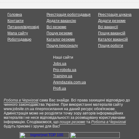
Головна
Реестрація роботодавця
Реестрація шукача
Контакти
Додати вакансію
Додати резюме
Питання/відповіді
Всі резюме
Всі вакансії
Мапа сайту
Пошук резюме
Пошук вакансій
Роботодавцю
Каталог резюме
Каталог вакансій
Пошук персоналу
Пошук роботи
Наші сайти
Jobs.ua
Pro-robotu.ua
Training.ua
Arendazala.com.ua
Profi.ua
Робота в Чернігові
сама Вас знайде. Всі права захищені відповідно до
чинного законодавства України. При використанні матеріалів сайту
www.jobsite.cn.ua гіперпосилання на даний ресурс обов'язкове.
Адміністрація може не розділяти точку зору авторів інформаційних
матеріалів і не несе відповідальності за розміщувану користувачами
інформацію. Сподіваємося, що
пошук резюме
та
Робота в Чернігові
будуть приємні і зручні для Вас!