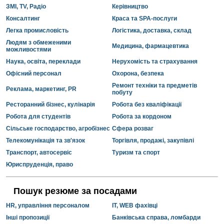
ЗМІ, TV, Радіо
Керівництво
Консалтинг
Краса та SPA-послуги
Легка промисловість
Логістика, доставка, склад
Людям з обмеженими
Медицина, фармацевтика
можливостями
Наука, освіта, переклади
Нерухомість та страхування
Офісний персонал
Охорона, безпека
Ремонт техніки та предметів
Реклама, маркетинг, PR
побуту
Ресторанний бізнес, кулінарія
Робота без кваліфікації
Робота для студентів
Робота за кордоном
Сільське господарство, агробізнес
Сфера розваг
Телекомунікація та зв'язок
Торгівля, продажі, закупівлі
Транспорт, автосервіс
Туризм та спорт
Юриспруденція, право
Пошук резюме за посадами
HR, управління персоналом
IT, WEB фахівці
Інші пропозиції
Банківська справа, ломбарди