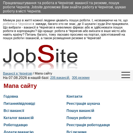
Працевлаштування та робота в Чернігові: вакансії та резюме, пошук
роботи Чернігів. Jobsite допоможе Вам знайти работу в Чернігові, шукаю
роботу в місті Чернігів.
Мінімум раз в житті кожної людини цікавить пошук роботи. І, незважаючи на те, що
робота в Чернігові
є завжди, багато хто не знає, де її шукати і куди йти працювати.
Що вибрати - вакансії в Чернігові в невеликих фірмах або ж здійснювати пошук
роботи в корпораціях? Що краще: робота в Чернігові або виїхати в інше місто або
навіть країну? Питань багато, тому ласкаво просимо на портал, орієнтований на
пошук роботи і вакансій, а також розміщення резюме в Чернігові!
Вакансії в Чернігові
/ Мапа сайту
На 07.08.2026 в нашій базі:
206 вакансій
,
306 резюме
Мапа сайту
Годовна
Контакти
Питання/відповіді
Реестрація шукача
Всі вакансії
Пошук вакансій
Каталог вакансій
Пошук роботи
Роботодавцю
Реестрація роботодавця
Додати вакансію
Всі резюме