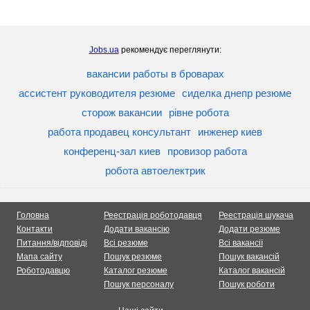
Jobs.ua
рекомендує переглянути:
вакансии работы в броварах
ассистент руководителя резюме
сиделка днепр резюме
сторож вакансии
рівне робота
работа продавец консультант
инженер киев
конференц-зал киев
провизор работа
робота автоелектрик
Головна
Реестрація роботодавця
Реестрація шукача
Контакти
Додати вакансію
Додати резюме
Питання/відповіді
Всі резюме
Всі вакансії
Мапа сайту
Пошук резюме
Пошук вакансій
Роботодавцю
Каталог резюме
Каталог вакансій
Пошук персоналу
Пошук роботи