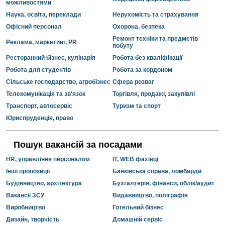
можливостями
Наука, освіта, переклади
Нерухомість та страхування
Офісний персонал
Охорона, безпека
Ремонт техніки та предметів
Реклама, маркетинг, PR
побуту
Ресторанний бізнес, кулінарія
Робота без кваліфікації
Робота для студентів
Робота за кордоном
Сільське господарство, агробізнес
Сфера розваг
Телекомунікація та зв'язок
Торгівля, продажі, закупівлі
Транспорт, автосервіс
Туризм та спорт
Юриспруденція, право
Пошук вакансій за посадами
HR, управління персоналом
IT, WEB фахівці
Інші пропозиції
Банківська справа, ломбарди
Будівництво, архітектура
Бухгалтерія, фінанси, облік/аудит
Вакансії ЗСУ
Видавництво, поліграфія
Виробництво
Готельний бізнес
Дизайн, творчість
Домашній сервіс