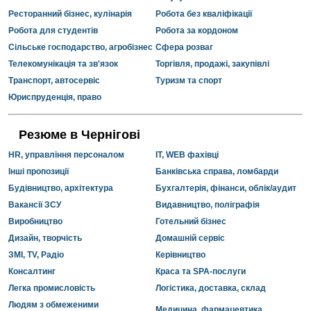
Ресторанний бізнес, кулінарія
Робота без кваліфікації
Робота для студентів
Робота за кордоном
Сільське господарство, агробізнес
Сфера розваг
Телекомунікація та зв'язок
Торгівля, продажі, закупівлі
Транспорт, автосервіс
Туризм та спорт
Юриспруденція, право
Резюме в Чернігові
HR, управління персоналом
IT, WEB фахівці
Інші пропозиції
Банківська справа, ломбарди
Будівництво, архітектура
Бухгалтерія, фінанси, облік/аудит
Вакансії ЗСУ
Видавництво, поліграфія
Виробництво
Готельний бізнес
Дизайн, творчість
Домашній сервіс
ЗМІ, TV, Радіо
Керівництво
Консалтинг
Краса та SPA-послуги
Легка промисловість
Логістика, доставка, склад
Людям з обмеженими
Медицина, фармацевтика