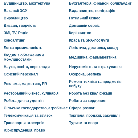
Будівництво, архітектура
Бухгалтерія, фінанси, облік/аудит
Вакансії ЗСУ
Видавництво, поліграфія
Виробництво
Готельний бізнес
Дизайн, творчість
Домашній сервіс
ЗМІ, TV, Радіо
Керівництво
Консалтинг
Краса та SPA-послуги
Легка промисловість
Логістика, доставка, склад
Людям з обмеженими
Медицина, фармацевтика
можливостями
Наука, освіта, переклади
Нерухомість та страхування
Офісний персонал
Охорона, безпека
Ремонт техніки та предметів
Реклама, маркетинг, PR
побуту
Ресторанний бізнес, кулінарія
Робота без кваліфікації
Робота для студентів
Робота за кордоном
Сільське господарство, агробізнес
Сфера розваг
Телекомунікація та зв'язок
Торгівля, продажі, закупівлі
Транспорт, автосервіс
Туризм та спорт
Юриспруденція, право