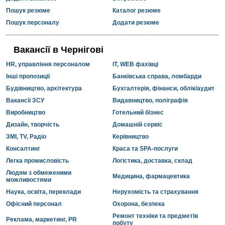
Пошук резюме
Каталог резюме
Пошук персоналу
Додати резюме
Вакансії в Чернігові
HR, управління персоналом
IT, WEB фахівці
Інші пропозиції
Банківська справа, ломбарди
Будівництво, архітектура
Бухгалтерія, фінанси, облік/аудит
Вакансії ЗСУ
Видавництво, поліграфія
Виробництво
Готельний бізнес
Дизайн, творчість
Домашній сервіс
ЗМІ, TV, Радіо
Керівництво
Консалтинг
Краса та SPA-послуги
Легка промисловість
Логістика, доставка, склад
Людям з обмеженими
Медицина, фармацевтика
можливостями
Наука, освіта, переклади
Нерухомість та страхування
Офісний персонал
Охорона, безпека
Ремонт техніки та предметів
Реклама, маркетинг, PR
побуту