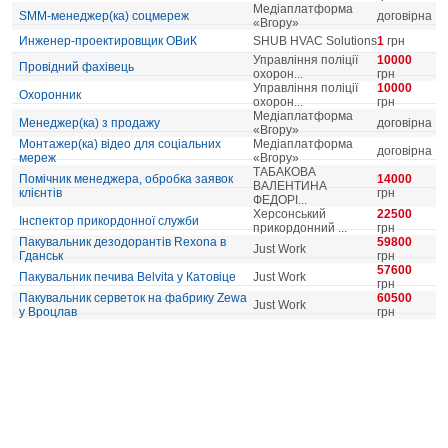
Медіаплатформа
SMM-менеджер(ка) соцмереж
договірна
«Вгору»
Инженер-проектировщик ОВиК
SHUB HVAC Solutions
1
грн
Управління поліції
10000
Провідний фахівець
охорон...
грн
Управління поліції
10000
Охоронник
охорон...
грн
Медіаплатформа
Менеджер(ка) з продажу
договірна
«Вгору»
Монтажер(ка) відео для соціальних
Медіаплатформа
договірна
мереж
«Вгору»
ТАБАКОВА
Помічник менеджера, обробка заявок
14000
ВАЛЕНТИНА
клієнтів
грн
ФЕДОРI...
Херсонський
22500
Інспектор прикордонної служби
прикордонний ...
грн
Пакувальник дезодорантів Rexona в
59800
Just Work
Гданськ
грн
57600
Пакувальник печива Belvita у Катовіце
Just Work
грн
Пакувальник серветок на фабрику Zewa
60500
Just Work
у Вроцлав
грн