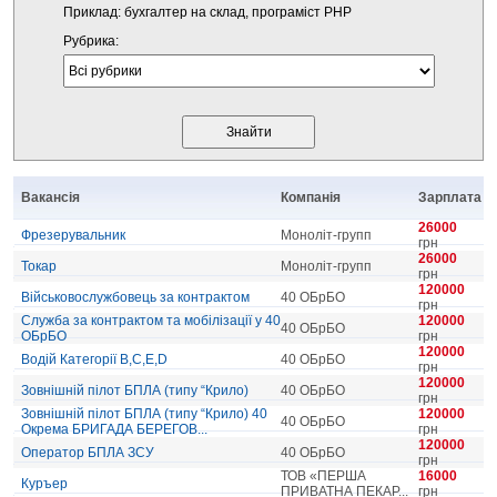
Приклад: бухгалтер на склад, програміст PHP
Рубрика:
Вакансія
Компанія
Зарплата
26000
Фрезерувальник
Моноліт-групп
грн
26000
Токар
Моноліт-групп
грн
120000
Військовослужбовець за контрактом
40 ОБрБО
грн
Служба за контрактом та мобілізації у 40
120000
40 ОБрБО
ОБрБО
грн
120000
Водій Категорії В,С,Е,D
40 ОБрБО
грн
120000
Зовнішній пілот БПЛА (типу “Крило)
40 ОБрБО
грн
Зовнішній пілот БПЛА (типу “Крило) 40
120000
40 ОБрБО
Окрема БРИГАДА БЕРЕГОВ...
грн
120000
Оператор БПЛА ЗСУ
40 ОБрБО
грн
ТОВ «ПЕРША
16000
Куръер
ПРИВАТНА ПЕКАР...
грн