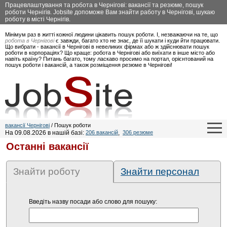
Працевлаштування та робота в Чернігові: вакансії та резюме, пошук
роботи Чернігів. Jobsite допоможе Вам знайти работу в Чернігові, шукаю
роботу в місті Чернігів.
Мінімум раз в житті кожної людини цікавить пошук роботи. І, незважаючи на те, що
робота в Чернігові
є завжди, багато хто не знає, де її шукати і куди йти працювати.
Що вибрати - вакансії в Чернігові в невеликих фірмах або ж здійснювати пошук
роботи в корпораціях? Що краще: робота в Чернігові або виїхати в інше місто або
навіть країну? Питань багато, тому ласкаво просимо на портал, орієнтований на
пошук роботи і вакансій, а також розміщення резюме в Чернігові!
вакансії Чернігові
/ Пошук роботи
На 09.08.2026 в нашій базі:
206 вакансій
,
306 резюме
Останні вакансії
Знайти роботу
Знайти персонал
Введіть назву посади або слово для пошуку: