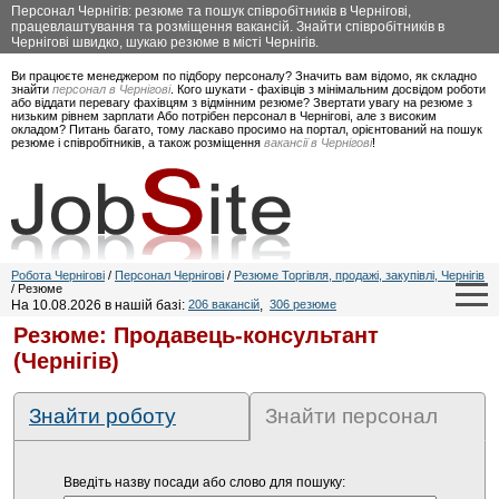
Персонал Чернігів: резюме та пошук співробітників в Чернігові,
працевлаштування та розміщення вакансій. Знайти співробітників в
Чернігові швидко, шукаю резюме в місті Чернігів.
Ви працюєте менеджером по підбору персоналу? Значить вам відомо, як складно
знайти
персонал в Чернігові
. Кого шукати - фахівців з мінімальним досвідом роботи
або віддати перевагу фахівцям з відмінним резюме? Звертати увагу на резюме з
низьким рівнем зарплати Або потрібен персонал в Чернігові, але з високим
окладом? Питань багато, тому ласкаво просимо на портал, орієнтований на пошук
резюме і співробітників, а також розміщення
вакансії в Чернігові
!
Робота Чернігові
/
Персонал Чернігові
/
Резюме Торгівля, продажі, закупівлі, Чернігів
/ Резюме
На 10.08.2026 в нашій базі:
206 вакансій
,
306 резюме
Резюме: Продавець-консультант
(Чернігів)
Знайти роботу
Знайти персонал
Введіть назву посади або слово для пошуку: