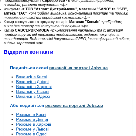
продавецконсультант
Серебро 925
<p>Консультация,приемка,
выкладка, рассчет покупателя.</p>
консультант
ТОВ "Атлант Дистрибьюшн", магазини "SANO" та "ISEI",
аптека "ТАС"
<p>Прийом, викладка, консультація покупців та продаж
товарів японської та корейської косметики.</p>
Касир-консультант з продажу товарів
Магазин "Космік"
<p>Прийом,
викладка товару та консультація покупців.</p>
Касир
САВСЕРВІС-МОВА
<p>Блокування накладних та їх архівація,
прийом виручки від торгових представників, рядових покупців та
експедиторів. Ведення всієї документації РРО, інкасація грошей в банк,
видача зарплатні.</p>
Відкрити контакти
Подивіться схожі
вакансії на порталі Jobs.ua
Вакансії в Києві
Вакансії в Дніпрі
Вакансії в Харкові
Вакансії у Львові
Вакансії в Одессі
Або подивіться
резюме на порталі Jobs.ua
Резюме в Києві
Резюме в Дніпрі
Резюме в Харкові
Резюме у Львові
Резюме в Одесі