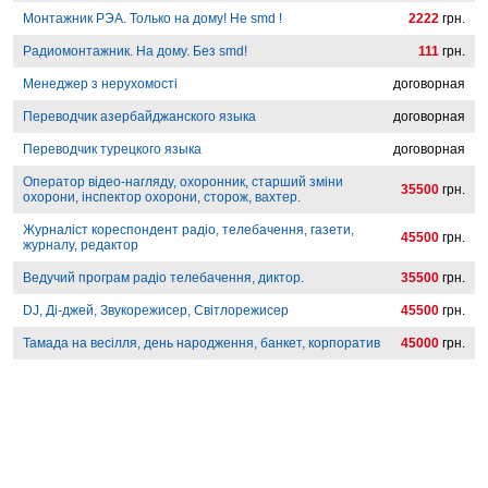
Монтажник РЭА. Только на дому! Не smd !
2222
грн.
Радиомонтажник. На дому. Без smd!
111
грн.
Менеджер з нерухомості
договорная
Переводчик азербайджанского языка
договорная
Переводчик турецкого языка
договорная
Оператор відео-нагляду, охоронник, старший зміни
35500
грн.
охорони, інспектор охорони, сторож, вахтер.
Журналіст кореспондент радіо, телебачення, газети,
45500
грн.
журналу, редактор
Ведучий програм радіо телебачення, диктор.
35500
грн.
DJ, Ді-джей, Звукорежисер, Світлорежисер
45500
грн.
Тамада на весілля, день народження, банкет, корпоратив
45000
грн.