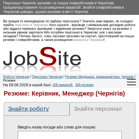
Персонал Чернігів: резюме та пошук співробітників в Чернігові,
працевлаштування та розміщення вакансій. Знайти співробітників в
Чернігові швидко, шукаю резюме в місті Чернігів.
Ви працюєте менеджером по підбору персоналу? Значить вам відомо, як складно
знайти
персонал в Чернігові
. Кого шукати - фахівців з мінімальним досвідом роботи
або віддати перевагу фахівцям з відмінним резюме? Звертати увагу на резюме з
низьким рівнем зарплати Або потрібен персонал в Чернігові, але з високим
окладом? Питань багато, тому ласкаво просимо на портал, орієнтований на пошук
резюме і співробітників, а також розміщення
вакансії в Чернігові
!
Робота Чернігові
/
Персонал Чернігові
/
Резюме Медицина, фармацевтика, Чернігів
/
Резюме
На 09.08.2026 в нашій базі:
206 вакансій
,
306 резюме
Резюме: Керівник, Менеджер (Чернігів)
Знайти роботу
Знайти персонал
Введіть назву посади або слово для пошуку: