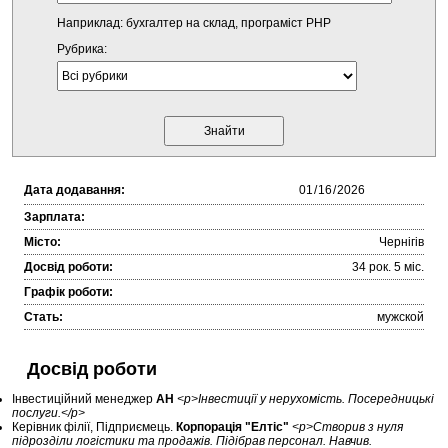
Наприклад: бухгалтер на склад, програміст PHP
Рубрика:
Дата додавання:
Зарплата:
Місто:
Чернігів
Досвід роботи:
34 рок. 5 міc.
Графік роботи:
Стать:
мужской
Досвід роботи
Інвестиційний менеджер
АН
<p>Інвестиції у нерухомість. Посередницькі
послуги.</p>
Керівник філії, Підприємець.
Корпорація "Елтіс"
<p>Створив з нуля
підрозділи логістики та продажів. Підібрав персонал. Навчив.