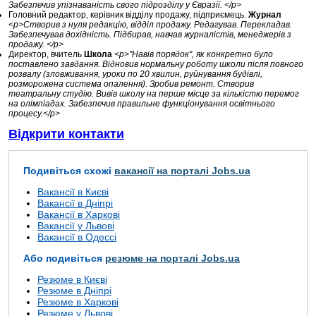
Забезпечив упізнаваність свого підрозділу у Євразії. </p>
Головний редактор, керівник відділу продажу, підприємець.
Журнал
<p>Створив з нуля редакцію, відділ продажу. Редагував. Перекладав.
Забезпечував дохідність. Підбирав, навчав журналістів, менеджерів з
продажу. </p>
Директор, вчитель
Школа
<p>"Навів порядок", як конкретно було
поставлено завдання. Відновив нормальну роботу школи після повного
розвалу (зловживання, уроки по 20 хвилин, руйнування будівлі,
розморожена система опалення). Зробив ремонт. Створив
театральну студію. Вивів школу на перше місце за кількістю перемог
на олімпіадах. Забезпечив правильне функціонування освітнього
процесу.</p>
Відкрити контакти
Подивіться схожі
вакансії на порталі Jobs.ua
Вакансії в Києві
Вакансії в Дніпрі
Вакансії в Харкові
Вакансії у Львові
Вакансії в Одессі
Або подивіться
резюме на порталі Jobs.ua
Резюме в Києві
Резюме в Дніпрі
Резюме в Харкові
Резюме у Львові