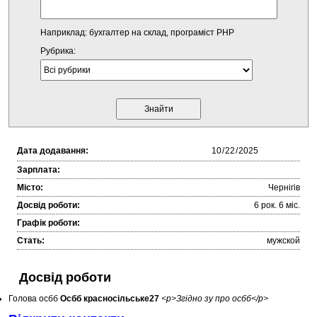
Наприклад: бухгалтер на склад, програміст PHP
Рубрика:
Дата додавання:
Зарплата:
Місто:
Чернігів
Досвід роботи:
6 рок. 6 міc.
Графік роботи:
Стать:
мужской
Досвід роботи
Голова осбб
Осбб красносільське27
<p>Згідно зу про осбб</p>