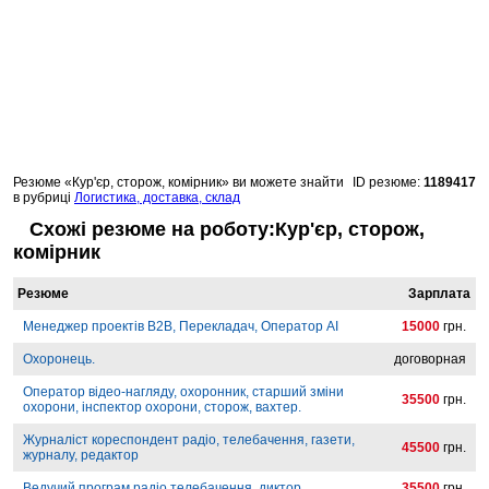
Резюме «Кур'єр, сторож, комірник» ви можете знайти
ID резюме:
1189417
в рубриці
Логистика, доставка, склад
Схожі резюме на роботу:Кур'єр, сторож,
комірник
Резюме
Зарплата
Менеджер проектів B2B, Перекладач, Оператор AI
15000
грн.
Охоронець.
договорная
Оператор відео-нагляду, охоронник, старший зміни
35500
грн.
охорони, інспектор охорони, сторож, вахтер.
Журналіст кореспондент радіо, телебачення, газети,
45500
грн.
журналу, редактор
Ведучий програм радіо телебачення, диктор.
35500
грн.