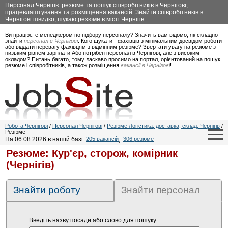
Персонал Чернігів: резюме та пошук співробітників в Чернігові,
працевлаштування та розміщення вакансій. Знайти співробітників в
Чернігові швидко, шукаю резюме в місті Чернігів.
Ви працюєте менеджером по підбору персоналу? Значить вам відомо, як складно
знайти
персонал в Чернігові
. Кого шукати - фахівців з мінімальним досвідом роботи
або віддати перевагу фахівцям з відмінним резюме? Звертати увагу на резюме з
низьким рівнем зарплати Або потрібен персонал в Чернігові, але з високим
окладом? Питань багато, тому ласкаво просимо на портал, орієнтований на пошук
резюме і співробітників, а також розміщення
вакансії в Чернігові
!
Робота Чернігові
/
Персонал Чернігові
/
Резюме Логістика, доставка, склад, Чернігів
/
Резюме
На 06.08.2026 в нашій базі:
205 вакансій
,
306 резюме
Резюме: Кур'єр, сторож, комірник
(Чернігів)
Знайти роботу
Знайти персонал
Введіть назву посади або слово для пошуку: