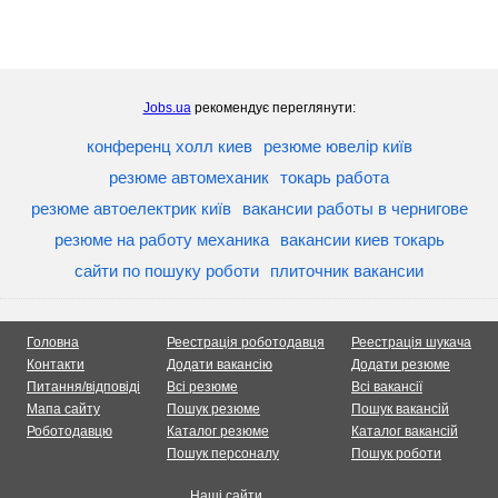
Jobs.ua
рекомендує переглянути:
конференц холл киев
резюме ювелір київ
резюме автомеханик
токарь работа
резюме автоелектрик київ
вакансии работы в чернигове
резюме на работу механика
вакансии киев токарь
сайти по пошуку роботи
плиточник вакансии
Головна
Реестрація роботодавця
Реестрація шукача
Контакти
Додати вакансію
Додати резюме
Питання/відповіді
Всі резюме
Всі вакансії
Мапа сайту
Пошук резюме
Пошук вакансій
Роботодавцю
Каталог резюме
Каталог вакансій
Пошук персоналу
Пошук роботи
Наші сайти