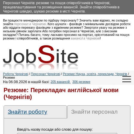
Персонал Чернігів: резюме та пошук співробітників в Чернігові,
працевлаштування та розміщення вакансій. Знайти співробітників в
Чернігові швидко, шукаю резюме в місті Чернігів.
Ви працюєте менеджером по підбору персоналу? Значить вам відомо, як складно
знайти
персонал в Чернігові
. Кого шукати - фахівців з мінімальним досвідом роботи
або віддати перевагу фахівцям з відмінним резюме? Звертати увагу на резюме з
низьким рівнем зарплати Або потрібен персонал в Чернігові, але з високим
окладом? Питань багато, тому ласкаво просимо на портал, орієнтований на пошук
резюме і співробітників, а також розміщення
вакансії в Чернігові
!
Робота Чернігові
/
Персонал Чернігові
/
Резюме Наука, освіта, переклади, Чернігів
/
Резюме
На 06.08.2026 в нашій базі:
205 вакансій
,
306 резюме
Резюме: Перекладач англійської мови
(Чернігів)
Знайти роботу
Знайти персонал
Введіть назву посади або слово для пошуку: