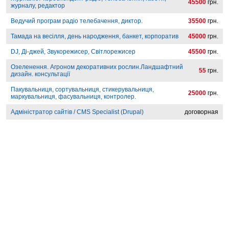
45500
грн.
журналу, редактор
Ведучий програм радіо телебачення, диктор.
35500
грн.
Тамада на весілля, день народження, банкет, корпоратив
45000
грн.
DJ, Ді-джей, Звукорежисер, Світлорежисер
45500
грн.
Озеленення. Агроном декоративних рослин.Ландшафтний
55
грн.
дизайн. консультації
Пакувальниця, сортувальниця, стикерувальниця,
25000
грн.
маркувальниця, фасувальниця, контролер.
Адміністратор сайтів / CMS Specialist (Drupal)
договорная