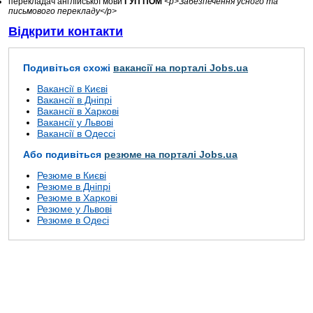
перекладач англійської мови
ГУП ПОМ
<p>Забезпечення усного та
письмового перекладу</p>
Відкрити контакти
Подивіться схожі
вакансії на порталі Jobs.ua
Вакансії в Києві
Вакансії в Дніпрі
Вакансії в Харкові
Вакансії у Львові
Вакансії в Одессі
Або подивіться
резюме на порталі Jobs.ua
Резюме в Києві
Резюме в Дніпрі
Резюме в Харкові
Резюме у Львові
Резюме в Одесі