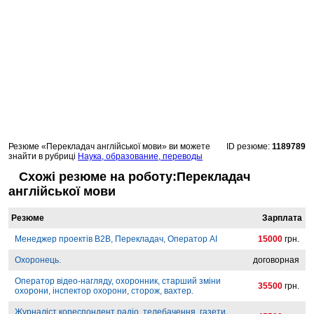
Резюме «Перекладач англійської мови» ви можете
ID резюме:
1189789
знайти в рубриці
Наука, образование, переводы
Схожі резюме на роботу:Перекладач
англійської мови
Резюме
Зарплата
Менеджер проектів B2B, Перекладач, Оператор AI
15000
грн.
Охоронець.
договорная
Оператор відео-нагляду, охоронник, старший зміни
35500
грн.
охорони, інспектор охорони, сторож, вахтер.
Журналіст кореспондент радіо, телебачення, газети,