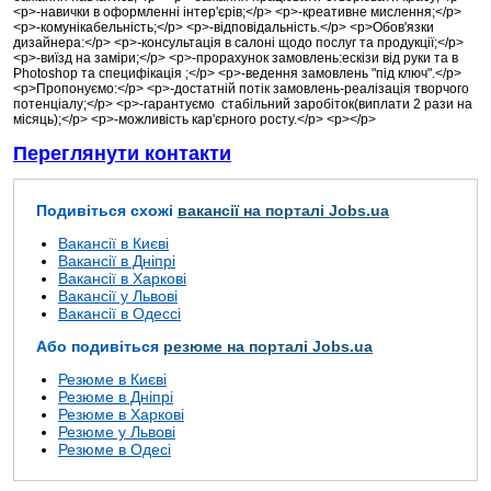
<p>-навички в оформленні інтер'єрів;</p> <p>-креативне мислення;</p>
<p>-комунікабельність;</p> <p>-відповідальність.</p> <p>Обов'язки
дизайнера:</p> <p>-консультація в салоні щодо послуг та продукції;</p>
<p>-виїзд на заміри;</p> <p>-прорахунок замовлень:ескізи від руки та в
Photoshop та специфікація ;</p> <p>-ведення замовлень "під ключ".</p>
<p>Пропонуємо:</p> <p>-достатній потік замовлень-реалізація творчого
потенціалу;</p> <p>-гарантуємо стабільний заробіток(виплати 2 рази на
місяць);</p> <p>-можливість кар'єрного росту.</p> <p></p>
Переглянути контакти
Подивіться схожі
вакансії на порталі Jobs.ua
Вакансії в Києві
Вакансії в Дніпрі
Вакансії в Харкові
Вакансії у Львові
Вакансії в Одессі
Або подивіться
резюме на порталі Jobs.ua
Резюме в Києві
Резюме в Дніпрі
Резюме в Харкові
Резюме у Львові
Резюме в Одесі