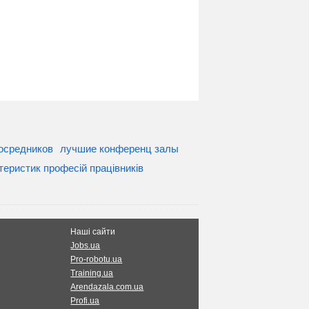
посредников
лучшие конференц залы
теристик професій працівників
Наші сайти
Jobs.ua
Pro-robotu.ua
Training.ua
Arendazala.com.ua
Profi.ua