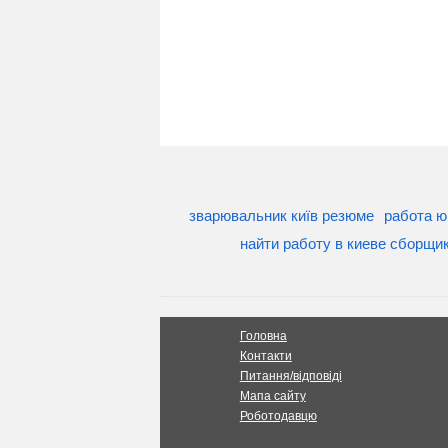
зварювальник київ резюме
работа ю
найти работу в киеве сборщи
Головна
Контакти
Питання/відповіді
Мапа сайту
Роботодавцю