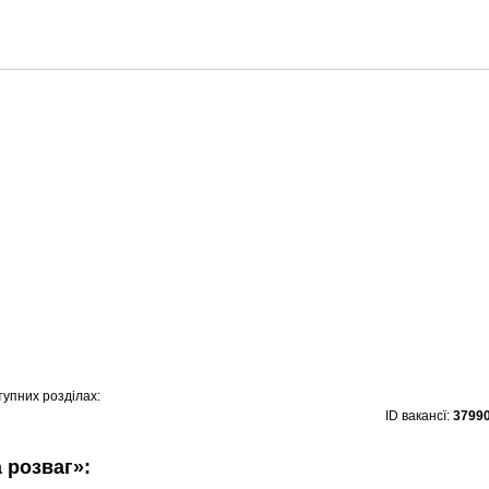
тупних розділах:
ID вакансї:
3799
а розваг»: