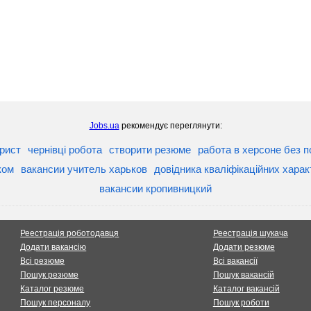
Jobs.ua
рекомендує переглянути:
рист
чернівці робота
створити резюме
работа в херсоне без 
ком
вакансии учитель харьков
довідника кваліфікаційних харак
вакансии кропивницкий
Реестрація роботодавця
Реестрація шукача
Додати вакансію
Додати резюме
Всі резюме
Всі вакансії
Пошук резюме
Пошук вакансій
Каталог резюме
Каталог вакансій
Пошук персоналу
Пошук роботи