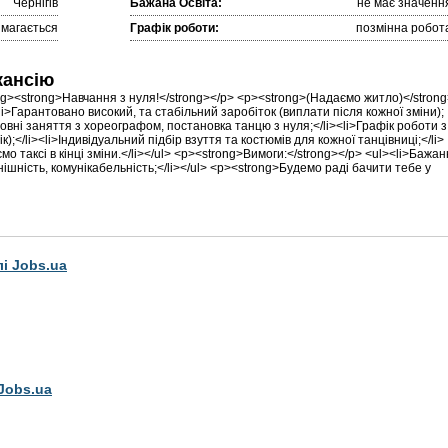
Чернігів
Бажана Освіта:
не має значенн
имагається
Графік роботи:
позмінна робот
кансію
ong><strong>Навчання з нуля!</strong></p> <p><strong>(Надаємо житло)</stron
li>Гарантовано високий, та стабільний заробіток (виплати після кожної зміни);
товні заняття з хореографом, постановка танцю з нуля;</li><li>Графік роботи з
;</li><li>Індивідуальний підбір взуття та костюмів для кожної танцівниці;</li>
мо таксі в кінці зміни.</li></ul> <p><strong>Вимоги:</strong></p> <ul><li>Бажа
ішність, комунікабельність;</li></ul> <p><strong>Будемо раді бачити тебе у
лі Jobs.ua
Jobs.ua