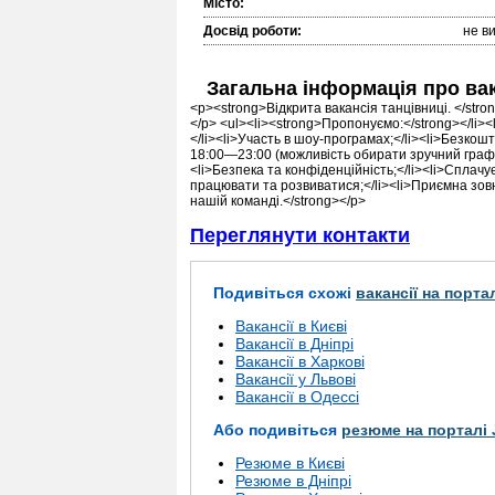
Місто:
Досвід роботи:
не в
Загальна інформація про ва
<p><strong>Відкрита вакансія танцівниці. </str
</p> <ul><li><strong>Пропонуємо:</strong></li><
</li><li>Участь в шоу-програмах;</li><li>Безкош
18:00—23:00 (можливість обирати зручний графік)
<li>Безпека та конфіденційність;</li><li>Сплачує
працювати та розвиватися;</li><li>Приємна зовн
нашій команді.</strong></p>
Переглянути контакти
Подивіться схожі
вакансії на порта
Вакансії в Києві
Вакансії в Дніпрі
Вакансії в Харкові
Вакансії у Львові
Вакансії в Одессі
Або подивіться
резюме на порталі 
Резюме в Києві
Резюме в Дніпрі