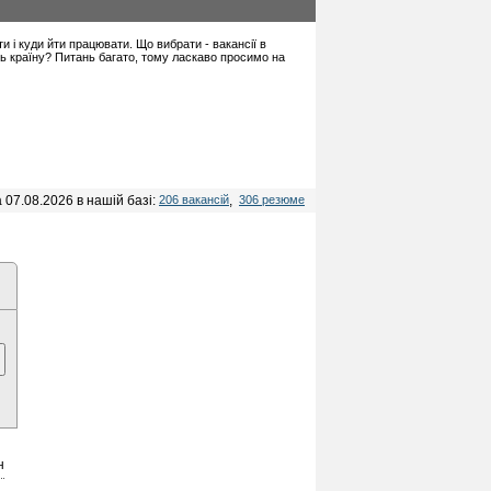
ти і куди йти працювати. Що вибрати - вакансії в
іть країну? Питань багато, тому ласкаво просимо на
 07.08.2026 в нашій базі:
206 вакансій
,
306 резюме
н