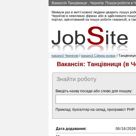
Вакансія Танцівниця , Чернігів. Пошук роботи в 
Мінімум раз в житті кожної людини цікавить пошук роб
Чернігові в невеликих фірмах або ж здійснювати пошук
портал, орієнтований на пошук роботи і вакансій, а та
вакансії Чернігові
/
вакансії Сфера розваг
/ Танцівниця
Вакансія: Танцівниця (в Ч
Знайти роботу
Введіть назву посади або слово для пошуку:
Приклад: бухгалтер на склад, програміст PHP
Дата додавання: