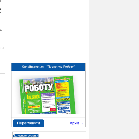
я
а
g>
ння
Онлайн журнал - "Пропоную Роботу"
Переглянути
Архів →
Полезные ссылки