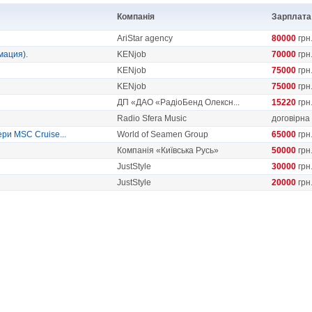
Компанія
Зарплата
AriStar agency
80000
грн
мация).
KENjob
70000
грн
KENjob
75000
грн
KENjob
75000
грн
ДП «ДАО «РадіоБенд Олексн...
15220
грн
Radio Sfera Music
договірна
ери MSC Cruise...
World of Seamen Group
65000
грн
Компанія «Київська Русь»
50000
грн
JustStyle
30000
грн
JustStyle
20000
грн