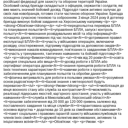
російської федерації для захисту та оборони територій України.
Особовий склад бригади складається з офіцерів, сержантів і солдатів, які
вже мають значний бойовий досвід. Підрозділ також активно залучає до
своїх лав новобранців, готових стати частиною оборони України. Бригада
оснащена сучасною технікою та озброєнням. З кінця 2024 року й дотепер
бригада виконує бойові завдання на Херсонському напрямку.</p> <p>
<strong>Обов'язки</strong></p> <ul><li>передпольотна перевірка БПЛА
та планування польотів</li><li>управління БПЛА, запуск і контроль
польоту</li><li>виконання розвідувальних місій та збір інформації</li>
<li>аналіз даних, отриманих під час польотів</li><li>дотримання правил
експлуатації БПЛА</li><li>участь у військових операціях, включаючи
розвідку, спостереження, підтримку підрозділів за допомогою скидів</li>
<li>виконання наказів командування, пов’язаних із завданнями БПЛА</li>
<li>участь у тренуваннях, тактичних навчаннях та бойовій підготовці</li>
</ul> <p><strong>Вимоги</strong></p> <ul><li>вік від 20 років</li><li>освіта
середня спеціальна або вища</li><li>досвід роботи з БПЛА або
сертифікат оператора дронів</li><li>знання принципів роботи БПЛА та
їхніх технічних характеристик</li><li>навички роботи з програмним
забезпеченням для планування польотів та обробки даних</li>
<li>фізична витривалість для роботи в польових умовах</li><li>розуміння
основ радіозв’язку</li><li>базові знання з метеорології будуть
перевагою</li></ul> <p><strong>Умови</strong></p> <ul><li>мобілізація до
кінця воєнного стану або служба за контрактом</li><li>можливість
реалізації лідерських якостей, кар’єрного зростання, участь у військових
навчаннях</li><li>служба в Миколаївській, Херсонській області</li>
<li>грошове забезпечення від 20 000 до 120 000 гривень залежно від
поставленого завдання та місця служби</li><li>гарантована щорічна
основна відпустка + додаткова до 10 днів за сімейними обставинами</li>
<li>пакет соціальних і правових гарантій захисту військовослужбовців та
членів їхніх сімей</li><li>дружній колектив вмотивованих, активних та
ініціативних воїнів</li></ul> <p>Обов'язки: </p> <p>Умови: </p>