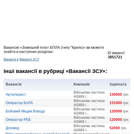
Вакансію «Зовнішній пілот БПЛА (типу “Крило)» ви можете
знайти в наступних розділах:
ID вакансї:
3851721
Вакансії в
Вакансії ЗСУ
Інші вакансії в рубриці «Вакансії ЗСУ»:
Вакансія
Компанія
Зарплата
Військова частина
Артилерист
150000
грн.
А0989 /...
Військова частина
Оператор БпЛА
151000
грн.
А0989 /...
Військова частина
Бойовий Медик Взводу
120000
грн.
А0989 /...
Військова частина
Оператор РЕБ
120000
грн.
А0989 /...
Військова частина
Діловод
52000
грн.
А0989 /...