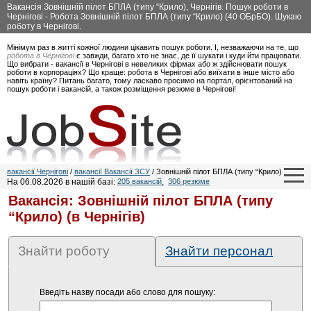
Вакансія Зовнішній пілот БПЛА (типу “Крило), Чернігів. Пошук роботи в
Чернігові - Робота Зовнішній пілот БПЛА (типу “Крило) (40 ОБрБО). Шукаю
роботу в Чернігові.
Мінімум раз в житті кожної людини цікавить пошук роботи. І, незважаючи на те, що
робота в Чернігові
є завжди, багато хто не знає, де її шукати і куди йти працювати.
Що вибрати - вакансії в Чернігові в невеликих фірмах або ж здійснювати пошук
роботи в корпораціях? Що краще: робота в Чернігові або виїхати в інше місто або
навіть країну? Питань багато, тому ласкаво просимо на портал, орієнтований на
пошук роботи і вакансій, а також розміщення резюме в Чернігові!
вакансії Чернігові
/
вакансії Вакансії ЗСУ
/ Зовнішній пілот БПЛА (типу “Крило)
На 06.08.2026 в нашій базі:
205 вакансій
,
306 резюме
Вакансія: Зовнішній пілот БПЛА (типу
“Крило) (в Чернігів)
Знайти роботу
Знайти персонал
Введіть назву посади або слово для пошуку: