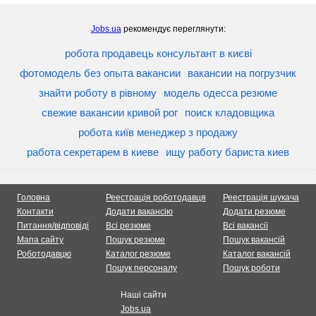
Jobs.ua
рекомендує переглянути:
робота продавець консультант в києві
фотомодель без опыта вакансии
вакансии на погрузчик
знайти роботу в рівному
модель одесса резюме
свежие вакансии кривой рог
поиск кладовщика
робота київ менеджер з продажу
работа секретарем в киеве
ищу работу бариста киев
Головна
Реестрація роботодавця
Реестрація шукача
Контакти
Додати вакансію
Додати резюме
Питання/відповіді
Всі резюме
Всі вакансії
Мапа сайту
Пошук резюме
Пошук вакансій
Роботодавцю
Каталог резюме
Каталог вакансій
Пошук персоналу
Пошук роботи
Наші сайти
Jobs.ua