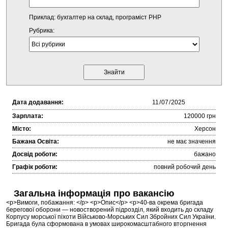
Приклад: бухгалтер на склад, програміст PHP
Рубрика:
Дата додавання:
Зарплата:
120000 грн
Місто:
Херсон
Бажана Освіта:
не має значення
Досвід роботи:
бажано
Графік роботи:
повний робочий день
Загальна інформація про вакансію
<p>Вимоги, побажання: </p> <p>Опис</p> <p>40-ва окрема бригада
берегової оборони — новостворений підрозділ, який входить до складу
Корпусу морської піхоти Військово-Морських Сил Збройних Сил України.
Бригада була сформована в умовах широкомасштабного вторгнення