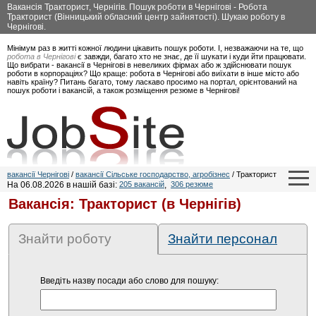
Вакансія Тракторист, Чернігів. Пошук роботи в Чернігові - Робота
Тракторист (Вінницький обласний центр зайнятості). Шукаю роботу в
Чернігові.
Мінімум раз в житті кожної людини цікавить пошук роботи. І, незважаючи на те, що
робота в Чернігові
є завжди, багато хто не знає, де її шукати і куди йти працювати.
Що вибрати - вакансії в Чернігові в невеликих фірмах або ж здійснювати пошук
роботи в корпораціях? Що краще: робота в Чернігові або виїхати в інше місто або
навіть країну? Питань багато, тому ласкаво просимо на портал, орієнтований на
пошук роботи і вакансій, а також розміщення резюме в Чернігові!
вакансії Чернігові
/
вакансії Сільське господарство, агробізнес
/ Тракторист
На 06.08.2026 в нашій базі:
205 вакансій
,
306 резюме
Вакансія: Тракторист (в Чернігів)
Знайти роботу
Знайти персонал
Введіть назву посади або слово для пошуку: