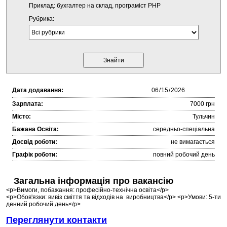
Приклад: бухгалтер на склад, програміст PHP
Рубрика:
Дата додавання:
Зарплата:
7000 грн
Місто:
Тульчин
Бажана Освіта:
середньо-спеціальна
Досвід роботи:
не вимагається
Графік роботи:
повний робочий день
Загальна інформація про вакансію
<p>Вимоги, побажання: професійно-технічна освіта</p>
<p>Обов'язки: вивіз сміття та відходів на виробництва</p> <p>Умови: 5-ти
денний робочий день</p>
Переглянути контакти