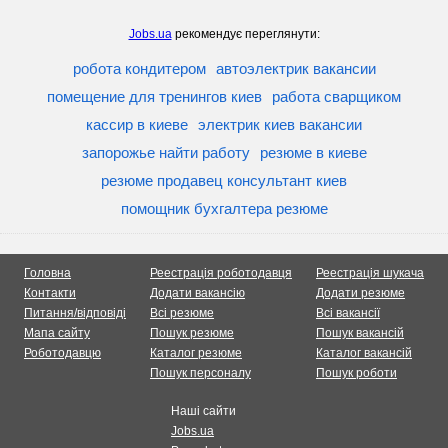
Jobs.ua
рекомендує переглянути:
робота кондитером
автоэлектрик вакансии
помещение для тренингов киев
работа сварщиком
кассир в киеве
электрик киев вакансии
запорожье найти работу
резюме в киеве
резюме продавец консультант киев
помощник бухгалтера резюме
Головна
Реестрація роботодавця
Реестрація шукача
Контакти
Додати вакансію
Додати резюме
Питання/відповіді
Всі резюме
Всі вакансії
Мапа сайту
Пошук резюме
Пошук вакансій
Роботодавцю
Каталог резюме
Каталог вакансій
Пошук персоналу
Пошук роботи
Наші сайти
Jobs.ua