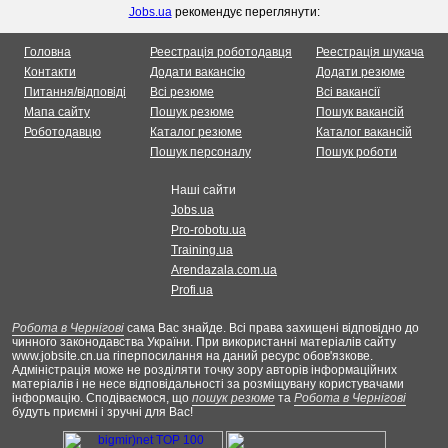
Jobs.ua
рекомендує переглянути:
Головна
Реестрація роботодавця
Реестрація шукача
Контакти
Додати вакансію
Додати резюме
Питання/відповіді
Всі резюме
Всі вакансії
Мапа сайту
Пошук резюме
Пошук вакансій
Роботодавцю
Каталог резюме
Каталог вакансій
Пошук персоналу
Пошук роботи
Наші сайти
Jobs.ua
Pro-robotu.ua
Training.ua
Arendazala.com.ua
Profi.ua
Робота в Чернігові
сама Вас знайде. Всі права захищені відповідно до
чинного законодавства України. При використанні матеріалів сайту
www.jobsite.cn.ua гіперпосилання на даний ресурс обов'язкове.
Адміністрація може не розділяти точку зору авторів інформаційних
матеріалів і не несе відповідальності за розміщувану користувачами
інформацію. Сподіваємося, що
пошук резюме
та
Робота в Чернігові
будуть приємні і зручні для Вас!