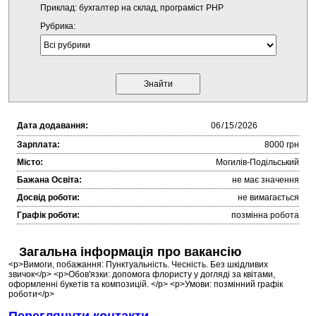
Приклад: бухгалтер на склад, програміст PHP
Рубрика:
Дата додавання:
Зарплата:
8000 грн
Місто:
Могилів-Подільський
Бажана Освіта:
не має значення
Досвід роботи:
не вимагається
Графік роботи:
позмінна робота
Загальна інформація про вакансію
<p>Вимоги, побажання: Пунктуальність. Чесність. Без шкідливих
звичок</p> <p>Обов'язки: допомога флористу у догляді за квітами,
оформленні букетів та композицій. </p> <p>Умови: позмінний графік
роботи</p>