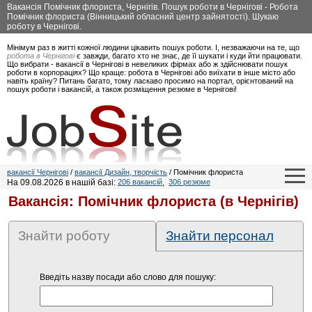
Вакансія Помічник флориста, Чернігів. Пошук роботи в Чернігові - Робота
Помічник флориста (Вінницький обласний центр зайнятості). Шукаю
роботу в Чернігові.
Мінімум раз в житті кожної людини цікавить пошук роботи. І, незважаючи на те, що
робота в Чернігові
є завжди, багато хто не знає, де її шукати і куди йти працювати.
Що вибрати - вакансії в Чернігові в невеликих фірмах або ж здійснювати пошук
роботи в корпораціях? Що краще: робота в Чернігові або виїхати в інше місто або
навіть країну? Питань багато, тому ласкаво просимо на портал, орієнтований на
пошук роботи і вакансій, а також розміщення резюме в Чернігові!
вакансії Чернігові
/
вакансії Дизайн, творчість
/ Помічник флориста
На 09.08.2026 в нашій базі:
206 вакансій
,
306 резюме
Вакансія: Помічник флориста (в Чернігів)
Знайти роботу
Знайти персонал
Введіть назву посади або слово для пошуку: