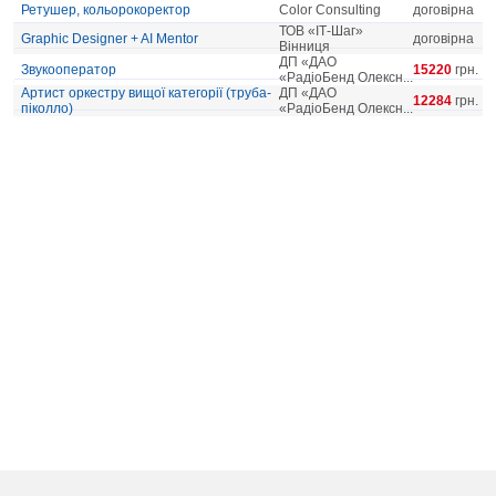
Ретушер, кольорокоректор
Color Consulting
договірна
ТОВ «ІТ-Шаг»
Graphic Designer + AI Mentor
договірна
Вінниця
ДП «ДАО
Звукооператор
15220
грн.
«РадіоБенд Олексн...
Артист оркестру вищої категорії (труба-
ДП «ДАО
12284
грн.
піколло)
«РадіоБенд Олексн...