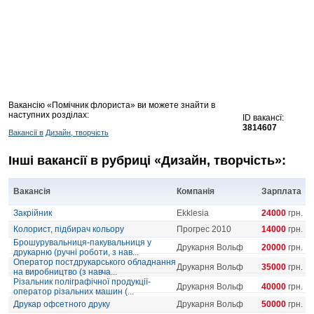
Вакансію «Помічник флориста» ви можете знайти в
наступних розділах:
ID вакансї:
3814607
Вакансії в
Дизайн, творчість
Інші вакансії в рубриці «Дизайн, творчість»:
Вакансія
Компанія
Зарплата
Закрійник
Ekklesia
24000
грн.
Колорист, підбирач кольору
Прогрес 2010
14000
грн.
Брошурувальниця-пакувальниця у
Друкарня Вольф
20000
грн.
друкарню (ручні роботи, з нав...
Оператор постдрукарського обладнання
Друкарня Вольф
35000
грн.
на виробництво (з навча...
Різальник поліграфічної продукції-
Друкарня Вольф
40000
грн.
оператор різальних машин (...
Друкар офсетного друку
Друкарня Вольф
50000
грн.