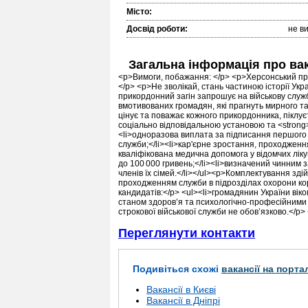
Місто:
Досвід роботи:
не в
Загальна інформація про ва
<p>Вимоги, побажання: </p> <p>Херсонський прик
</p> <p>Не зволікай, стань частиною історії Ук
прикордонний загін запрошує на військову служб
вмотивованих громадян, які прагнуть мирного т
цінує та поважає кожного прикордонника, піклу
соціально відповідальною установою та <strong>г
<li>одноразова виплата за підписання першого ко
служби;</li><li>кар'єрне зростання, проходженн
кваліфікована медична допомога у відомчих ліку
до 100 000 гривень;</li><li>визначений чинним 
членів їх сімей.</li></ul><p>Комплектування зд
проходженням служби в підрозділах охорони ко
кандидатів:</p> <ul><li>громадянин України віком
станом здоров’я та психологічно-професійними я
строкової військової служби не обов’язково.</p
Переглянути контакти
Подивіться схожі
вакансії на порта
Вакансії в Києві
Вакансії в Дніпрі