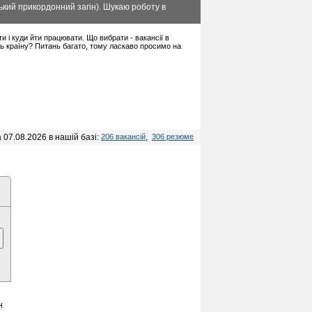
ький прикордонний загін). Шукаю роботу в
ти і куди йти працювати. Що вибрати - вакансії в
іть країну? Питань багато, тому ласкаво просимо на
 07.08.2026 в нашій базі:
206 вакансій
,
306 резюме
н