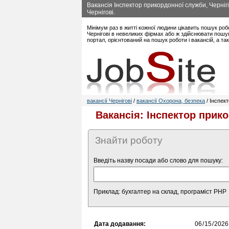
Вакансія Інспектор прикордонної служби, Черніг
Чернігові.
Мінімум раз в житті кожної людини цікавить пошук роб
Чернігові в невеликих фірмах або ж здійснювати пошук
портал, орієнтований на пошук роботи і вакансій, а та
вакансії Чернігові
/
вакансії Охорона, безпека
/ Інспек
Вакансія: Інспектор прико
Знайти роботу
Введіть назву посади або слово для пошуку:
Приклад: бухгалтер на склад, програміст PHP
Дата додавання: