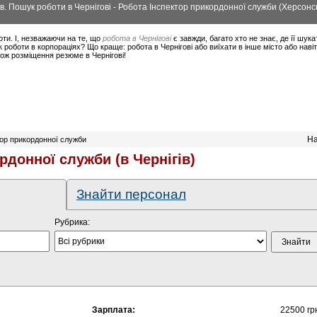
ів. Пошук роботи в Чернігові - Робота Інспектор прикордонної служби (Херсонс
оти. І, незважаючи на те, що
робота в Чернігові
є завжди, багато хто не знає, де її шука
 роботи в корпораціях? Що краще: робота в Чернігові або виїхати в інше місто або нав
кож розміщення резюме в Чернігові!
На
тор прикордонної служби
рдонної служби (в Чернігів)
Знайти персонал
Рубрика:
Зарплата:
22500 гр