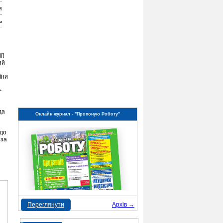
я
ь
ї!
ий
їни
>
да
Онлайн журнал - "Пропоную Роботу"
 до
 за
Переглянути
Архів →