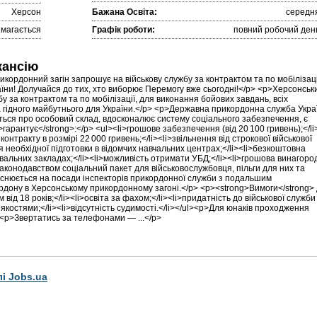
Херсон
Бажана Освіта:
середн
имагається
Графік роботи:
повний робочий ден
кансію
ордонний загін запрошує на військову службу за контрактом та по мобілізаці
раїни! Долучайся до тих, хто виборює Перемогу вже сьогодні!</p> <p>Херсонськ
у за контрактом та по мобілізації, для виконання бойових завдань, всіх
а гідного майбутнього для України.</p> <p>Державна прикордонна служба Укра
ється про особовий склад, вдосконалює систему соціального забезпечення, є
арантує</strong>:</p> <ul><li>грошове забезпечення (від 20 100 гривень);</li
нтракту в розмірі 22 000 гривень;</li><li>звільнення від строкової військової
я необхідної підготовки в відомчих навчальних центрах;</li><li>безкоштовна
вальних закладах;</li><li>можливість отримати УБД;</li><li>грошова винагоро
законодавством соціальний пакет для військовослужбовця, пільги для них та
ійснюється на посади інспекторів прикордонної служби з подальшим
рдону в Херсонському прикордонному загоні.</p> <p><strong>Вимоги</strong>
 від 18 років;</li><li>освіта за фахом;</li><li>придатність до військової служби
костями;</li><li>відсутність судимості.</li></ul><p>Для юнаків проходження
> <p>Звертатись за телефонами — ...</p>
лі Jobs.ua