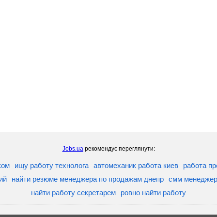
Jobs.ua
рекомендує переглянути:
ком
ищу работу технолога
автомеханик работа киев
работа п
ий
найти резюме менеджера по продажам днепр
смм менедже
найти работу секретарем
ровно найти работу