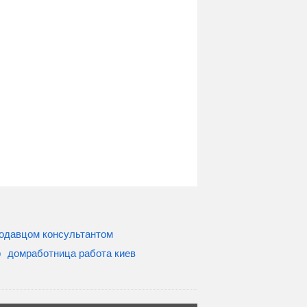
родавцом консультантом
р
домработница работа киев