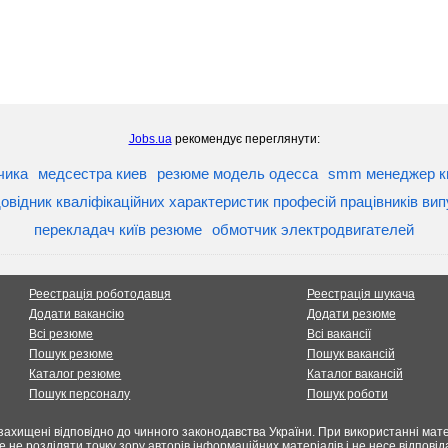
Jobs.ua
рекомендує переглянути:
чика
медсестра киев
резюме модель одесса
smm менеджер к
овідник кваліфікаційних характеристик професій працівників вип
перекладач київ резюме
обмотчик электродвигателей
Реестрація роботодавця
Реестрація шукача
Додати вакансію
Додати резюме
Всі резюме
Всі вакансії
Пошук резюме
Пошук вакансій
Каталог резюме
Каталог вакансій
Пошук персоналу
Пошук роботи
захищені відповідно до чинного законодавства України. При використанні мате
е не розділяти точку зору авторів інформаційних матеріалів і не несе відпов