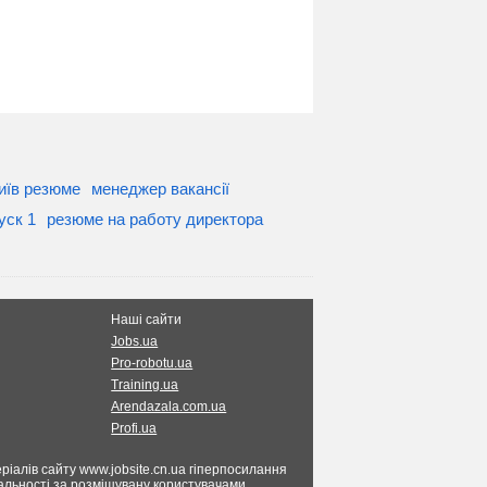
иїв резюме
менеджер вакансії
уск 1
резюме на работу директора
Наші сайти
Jobs.ua
Pro-robotu.ua
Training.ua
Arendazala.com.ua
Profi.ua
ріалів сайту www.jobsite.cn.ua гіперпосилання
ідальності за розміщувану користувачами