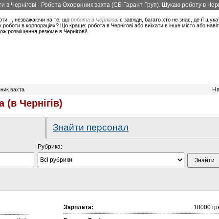
и в Чернігові - Робота Охоронник вахта (СБ Гарант Груп). Шукаю роботу в Черн
оти. І, незважаючи на те, що
робота в Чернігові
є завжди, багато хто не знає, де її шука
 роботи в корпораціях? Що краще: робота в Чернігові або виїхати в інше місто або нав
кож розміщення резюме в Чернігові!
На
ник вахта
 (в Чернігів)
Знайти персонал
Рубрика:
Зарплата:
18000 гр