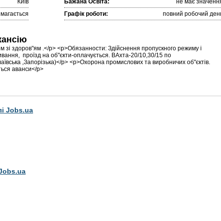
Київ
Бажана Освіта:
не має значенн
имагається
Графік роботи:
повний робочий ден
кансію
ем зі здоров"ям .</p> <p>Обязанности: Здійснення пропускного режиму і
вання, проїзд на об"єкти-оплачується. ВАхта-20/10,30/15 по
аївська ,Запорізька)</p> <p>Охорона промислових та виробничих об"єктів.
ться аванси</p>
лі Jobs.ua
Jobs.ua