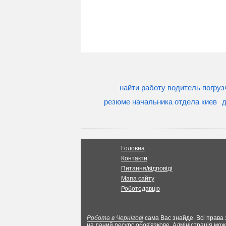
найти работу водитель погруз
резюме начальника отдела киев
д
Головна
Контакти
Питання/відповіді
Мапа сайту
Роботодавцю
Робота в Чернігові
сама Вас знайде. Всі права 
на даний ресурс обов'язкове. Адміністрація мож