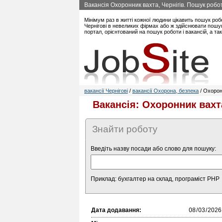
Вакансія Охоронник вахта, Чернігів. Пошук робот
Мінімум раз в житті кожної людини цікавить пошук роб
Чернігові в невеликих фірмах або ж здійснювати пошук
портал, орієнтований на пошук роботи і вакансій, а та
вакансії Чернігові
/
вакансії Охорона, безпека
/ Охорон
Вакансія: Охоронник вахта
Знайти роботу
Введіть назву посади або слово для пошуку:
Приклад: бухгалтер на склад, програміст PHP
Дата додавання: