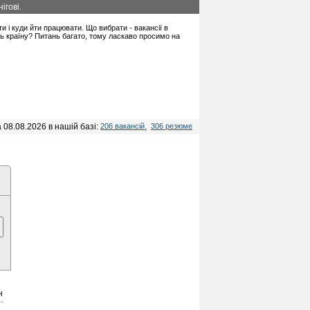
ігові.
ти і куди йти працювати. Що вибрати - вакансії в
іть країну? Питань багато, тому ласкаво просимо на
 08.08.2026 в нашій базі:
206 вакансій
,
306 резюме
н