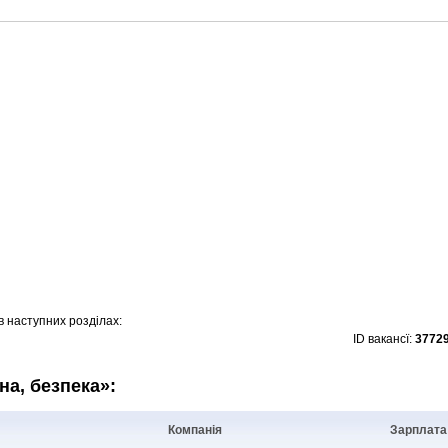
 наступних розділах:
ID вакансї:
3772
на, безпека»:
Компанія
Зарплата