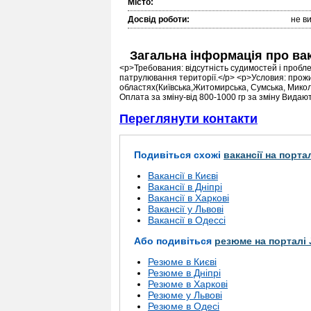
Місто:
Досвід роботи:
не в
Загальна інформація про ва
<p>Требования: відсутність судимостей і пробл
патрулювання території.</p> <p>Условия: прожи
областях(Київська,Житомирська, Сумська, Микол
Оплата за зміну-від 800-1000 гр за зміну Видаю
Переглянути контакти
Подивіться схожі
вакансії на порта
Вакансії в Києві
Вакансії в Дніпрі
Вакансії в Харкові
Вакансії у Львові
Вакансії в Одессі
Або подивіться
резюме на порталі 
Резюме в Києві
Резюме в Дніпрі
Резюме в Харкові
Резюме у Львові
Резюме в Одесі