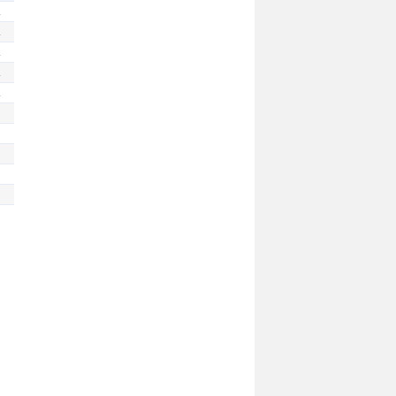
.
.
.
.
.