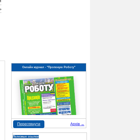
я
ь
Онлайн журнал - "Пропоную Роботу"
Переглянути
Архів →
Полезные ссылки