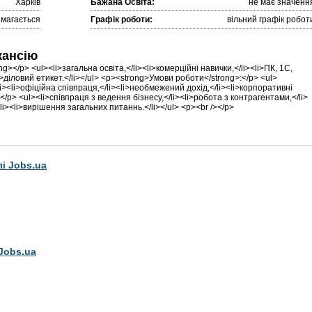
Харків
Бажана Освіта:
не має значенн
имагається
Графік роботи:
вільний графік робот
кансію
g></p> <ul><li>загальна освiта,</li><li>комерційнi навички,</li><li>ПК, 1С,
<li>дiловий етикет.</li></ul> <p><strong>Умови роботи</strong>:</p> <ul>
li><li>офiцiйна спiвпраця,</li><li>необмежений дохiд,</li><li>корпоративнi
</p> <ul><li>спiвпраця з ведення бізнесу,</li><li>робота з контрагентами,</li>
li><li>вирiшення загальних питаннь.</li></ul> <p><br /></p>
лі Jobs.ua
Jobs.ua