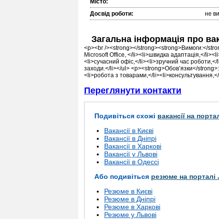
Місто:
Досвід роботи:
не в
Загальна інформація про ва
<p><br /><strong></strong><strong>Вимоги:</stron
Microsoft Office, </li><li>швидка адаптація,</li>
<li>сучасний офiс,</li><li>зручний час роботи,</
заходи.</li></ul> <p><strong>Обов’язки</strong>:
<li>робота з товарами,</li><li>консультування,</
Переглянути контакти
Подивіться схожі
вакансії на порта
Вакансії в Києві
Вакансії в Дніпрі
Вакансії в Харкові
Вакансії у Львові
Вакансії в Одессі
Або подивіться
резюме на порталі 
Резюме в Києві
Резюме в Дніпрі
Резюме в Харкові
Резюме у Львові