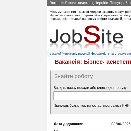
Вакансія Бізнес- асистент, Чернігів. Пошук робот
Мінімум раз в житті кожної людини цікавить пошук роб
Чернігові в невеликих фірмах або ж здійснювати пошук
портал, орієнтований на пошук роботи і вакансій, а та
вакансії Чернігові
/
вакансії Нерухомість та страхуван
Вакансія: Бізнес- асистент
Знайти роботу
Введіть назву посади або слово для пошуку:
Приклад: бухгалтер на склад, програміст PHP
Дата додавання: