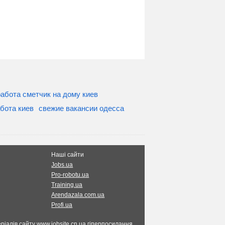
абота сметчик на дому киев
бота киев
свежие вакансии одесса
Наші сайти
Jobs.ua
Pro-robotu.ua
Training.ua
Arendazala.com.ua
Profi.ua
ріалів сайту www.jobsite.cn.ua гіперпосилання