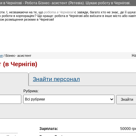
и в Чернігові - Робота Бізнес- асистент (Ретевіа). Шукаю роботу в Чернігові.
оти. І, незважаючи на те, що
робота в Чернігові
є завжди, багато хто не знає, де її шука
 роботи в корпораціях? Що краще: робота в Чернігові або виїхати в інше місто або нав
кож розміщення резюме в Чернігові!
На
ня
/ Бізнес- асистент
 (в Чернігів)
Знайти персонал
Рубрика:
Зарплата:
50000 гр