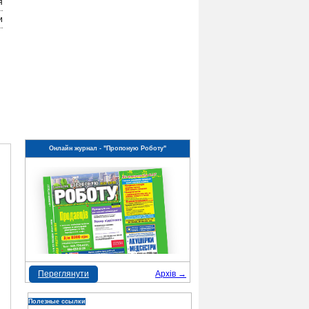
я
и
Онлайн журнал - "Пропоную Роботу"
Переглянути
Архів →
Полезные ссылки