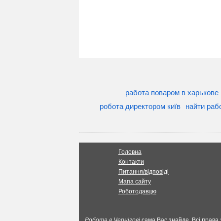
работа поваром в харькове
робота директором київ
найти раб
Головна
Контакти
Питання/відповіді
Мапа сайту
Роботодавцю
Робота в Чернігові
сама Вас знайде. Всі права 