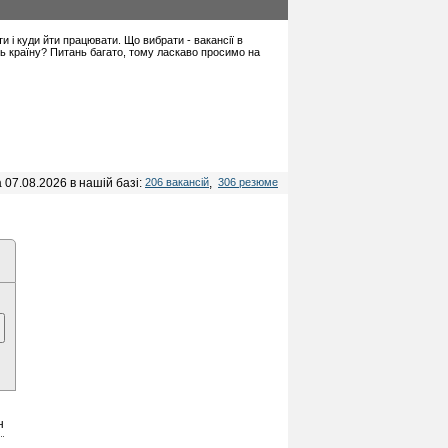
ти і куди йти працювати. Що вибрати - вакансії в
іть країну? Питань багато, тому ласкаво просимо на
 07.08.2026 в нашій базі:
206 вакансій
,
306 резюме
н