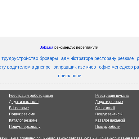
Jobs.ua
рекомендує переглянути:
трудоустройство бровары
адміністратора ресторану резюме
р
оту водителем в днепре
заправщик азс киев
офис менеджер ра
поиск няни
Реестрація роботодавця
Реестрація шукача
Додати вакансію
Додати резюме
Всі резюме
Всі вакансії
Пошук резюме
Пошук вакансій
Каталог резюме
Каталог вакансій
Пошук персоналу
Пошук роботи
захищені відповідно до чинного законодавства України. При використанні мате