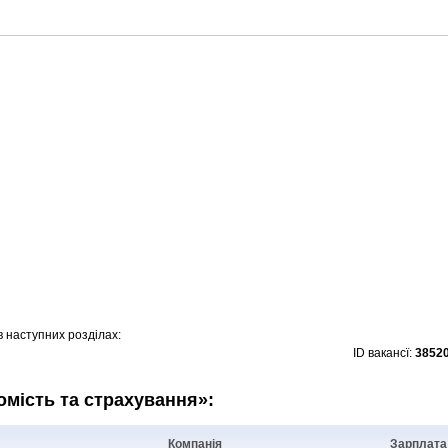
в наступних розділах:
ID вакансї:
3852
хомість та страхування»:
Компанія
Зарплата