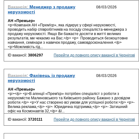
Вакансія:
Менеджер з продажу
нерухомості
АН «Премьер»
<p>Компанія АН «Прем'єр», яка лідирує у сфері нерухомості,
проводить набір співробітників на посаду спеціаліста-менеджера з
продажу нерухомості. Якщо Ви бажаєте досягти в житті великих
результатів, ми чекаємо на Вас.</p> <p> Проводиться безкоштовне
навчання, семінари з навичок продажу, самовдосконалення.</p>
<p>Можливість гід...
ID вакансії:
3806297
Перейти до повного опису вакансії в Чернігові
Вакансія:
Фахівець із продажу
нерухомості
АН «Премьер»
<p></p> <p>В агенції «Прем'єр» потрібен спеціаліст з роботи з
нерухомістю Малиновського та Київського району. Бажано з досвідом
роботи.</p> <p>У нас створено всі умови для успішної роботи:</p> <p>-
Велика реклама,</p> <p>- Юридична підтримка,</p> <p>- Затишний
офіс на Космонавтів 32,</p> &l...
ID вакансії:
3720111
Перейти до повного опису вакансії в Чернігові