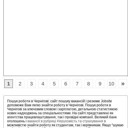
»
1
2
3
4
5
6
7
8
9
10
Пошук роботи в Чернігові: сайт пошуку вакансій і резюме Jobsite
допоможе Вам легко знайти роботу в Чернігові. Пошук роботи в
Чернігові за ключовим словом і зарплатою, детальною статистикою
нових надходжень за спеціальностями. На сайті представлені як
агентства працевлаштування, так і провідні компанії. Великий банк
оголошень і
вакансії в рубриці Нерухомість та страхування
з
можливістю знайти роботу як студентам, так і керівникам. Якщо "шукаю