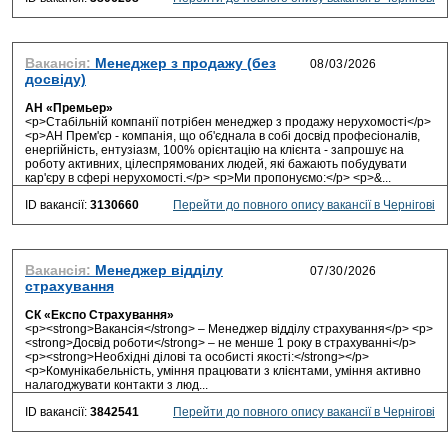
Вакансія:
Менеджер з продажу (без
досвіду)
АН «Премьер»
<p>Стабільній компанії потрібен менеджер з продажу нерухомості</p>
<p>АН Прем'єр - компанія, що об'єднала в собі досвід професіоналів,
енергійність, ентузіазм, 100% орієнтацію на клієнта - запрошує на
роботу активних, цілеспрямованих людей, які бажають побудувати
кар'єру в сфері нерухомості.</p> <p>Ми пропонуємо:</p> <p>&...
ID вакансії:
3130660
Перейти до повного опису вакансії в Чернігові
Вакансія:
Менеджер відділу
страхування
СК «Експо Страхування»
<p><strong>Вакансія</strong> – Менеджер відділу страхування</p> <p>
<strong>Досвід роботи</strong> – не менше 1 року в страхуванні</p>
<p><strong>Необхідні ділові та особисті якості:</strong></p>
<p>Комунікабельність, уміння працювати з клієнтами, уміння активно
налагоджувати контакти з люд...
ID вакансії:
3842541
Перейти до повного опису вакансії в Чернігові