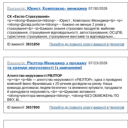
Вакансія:
Юрист, Комплаєнс- менеджер
СК «Експо Страхування»
<p><strong>Вакансія</strong> – Юрист ; Комплаєнс-Менеджер</p> <p>
<strong>Досвід роботи</strong> – бажано не менше 2 років у
страхуванні</p> <p>Бажано знання страхових продуктів: майнове
страхування, страхування відповідальності, автострахування, ОСЦПВ,
туристичне страхування, страхування вантажів та відповідально...
ID вакансії:
3831850
Перейти до повного опису вакансії в Чернігові
Вакансія:
Рієлтор-Менеджер з продажу
та оренди нерухомості (з навчанням)
Агентство нерухомості РІЕЛТОР
<p></p> <p>Ми — агентство нерухомості «РІЕЛТОР», одна з провідних
компаній Івано-Франківська з 20-річним досвідом на ринку. Наша
команда допомагає людям безпечно та впевнено купувати, продавати
й орендувати нерухомість.</p> <p>Шукаємо активного
<strong>ріелтора-менеджера</strong>, <strong>БЕЗ ОБМЕЖЕНЬ ПО
ВІКУ, &l...
ID вакансії:
3657800
Перейти до повного опису вакансії в Чернігові