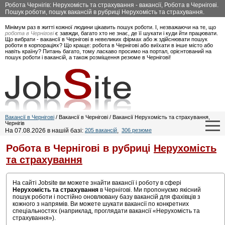
Робота Чернігів: Нерухомість та страхування - вакансії, Робота в Чернігові.
Пошук роботи, пошук вакансій в рубриці Нерухомість та страхування.
Мінімум раз в житті кожної людини цікавить пошук роботи. І, незважаючи на те, що
робота в Чернігові
є завжди, багато хто не знає, де її шукати і куди йти працювати.
Що вибрати - вакансії в Чернігові в невеликих фірмах або ж здійснювати пошук
роботи в корпораціях? Що краще: робота в Чернігові або виїхати в інше місто або
навіть країну? Питань багато, тому ласкаво просимо на портал, орієнтований на
пошук роботи і вакансій, а також розміщення резюме в Чернігові!
Вакансії в Чернігові
/ Вакансії в Чернігові / Вакансії Нерухомість та страхування,
Чернігів
На 07.08.2026 в нашій базі:
205 вакансій
,
306 резюме
Робота в Чернігові в рубриці
Нерухомість
та страхування
На сайті Jobsite ви можете знайти вакансії і роботу в сфері
Нерухомість та страхування
в Чернігові. Ми пропонуємо якісний
пошук роботи і постійно оновлювану базу вакансій для фахівців з
кожного з напрямів. Ви можете шукати вакансії по конкретних
спеціальностях (наприклад, проглядати вакансії «Нерухомість та
страхування»).