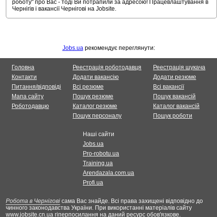
роботу" про Вас - тоді Ви потрапили за адресою! Працевлаштування в
Чернігів і вакансії Чернігові на Jobsite.
Jobs.ua
рекомендує переглянути:
Головна
Реестрація роботодавця
Реестрація шукача
Контакти
Додати вакансію
Додати резюме
Питання/відповіді
Всі резюме
Всі вакансії
Мапа сайту
Пошук резюме
Пошук вакансій
Роботодавцю
Каталог резюме
Каталог вакансій
Пошук персоналу
Пошук роботи
Наші сайти
Jobs.ua
Pro-robotu.ua
Training.ua
Arendazala.com.ua
Profi.ua
Робота в Чернігові
сама Вас знайде. Всі права захищені відповідно до
чинного законодавства України. При використанні матеріалів сайту
www.jobsite.cn.ua гіперпосилання на даний ресурс обов'язкове.