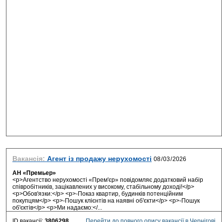
Вакансія:
Агент із продажу нерухомості
АН «Премьер»
<p>Агентство нерухомості «Прем'єр» повідомляє додатковий набір
співробітників, зацікавлених у високому, стабільному доході!</p>
<p>Обов'язки:</p> <p>-Показ квартир, будинків потенційним
покупцям</p> <p>-Пошук клієнтів на наявні об'єкти</p> <p>-Пошук
об'єктів</p> <p>Ми надаємо:</...
ID вакансії:
3806298
Перейти до повного опису вакансії в Чернігові