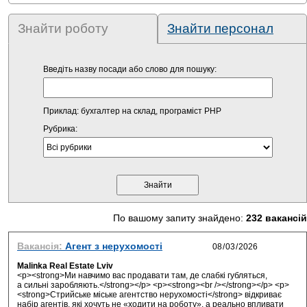
Знайти роботу
Знайти персонал
Введіть назву посади або слово для пошуку:
Приклад: бухгалтер на склад, програміст PHP
Рубрика:
По вашому запиту знайдено:
232 вакансій
Вакансія:
Агент з нерухомості
Malinka Real Estate Lviv
<p><strong>Ми навчимо вас продавати там, де слабкі губляться,
а сильні заробляють.</strong></p> <p><strong><br /></strong></p> <p>
<strong>Стрийське міське агентство нерухомості</strong> відкриває
набір агентів, які хочуть не «ходити на роботу», а реально впливати