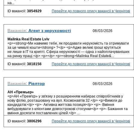
на...
ID вакансії:
3854929
Перейти до повного опису вакансії в Чернігові
Вакансія:
Агент з нерухомості
Malinka Real Estate Lviv
<p><strong>Ми навчимо тебе, як продавати нерухомість та отримувати
за це чималі кошти</strong> ?</p> <p>Адже великі гроші крутяться
не лише в IT та крипті. Сфера нерухомості — одна з найоплачуваніших
на ринку праці.</p> <p></p> <p><strong>Malinka Real Estate&...
ID вакансії:
3818156
Перейти до повного опису вакансії в Чернігові
Вакансія:
Ріелтор
АН «Премьер»
<p>АН «Прем'єр» у зв'язку з розширенням набирає співробітників у
нову філію, розташовану на вул. Космонавтів 32.</p> <p>Вимоги до
кандидатів:</p> <p>- Активна життєва позиція</p> <p>- Вміння
вибудовувати з клієнтами довгострокові стосунки</p> <p>- Бажання та
вміння досягати поставлених цілей.</p> ...
ID вакансії:
3806296
Перейти до повного опису вакансії в Чернігові