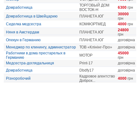
ТОРГОВЫЙ ДОМ
Домработница
6300
грн
ВОСТОК-Н
30000
Домработница в Швейцарию
ПЛАНЕТА.ЮГ
грн
Сиделка медсестра
КОМФОРТМЕД
4000
грн
24800
Няня в Амстердам
ПЛАНЕТА.ЮГ
грн
Опекун в Германию
ПЛАНЕТА.ЮГ
договірна
Менеджер по клинингу, администратор
ТОВ «Клінінг-Про»
договірна
Работники в дома престарелых в
45000
МОТОР
Германию
грн
Медсестра-доглядальниця
Print-17
договірна
Домработница
Dbdfy17
договірна
Кадровое агентство
Різноробочий
4000
грн
Доброх...