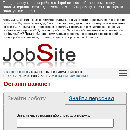
Працевлаштування та робота в Чернігові: вакансії та резюме, пошук
роботи Чернігів. Jobsite допоможе Вам знайти работу в Чернігові, шукаю
роботу в місті Чернігів.
Мінімум раз в житті кожної людини цікавить пошук роботи. І, незважаючи на те, що
робота в Чернігові
є завжди, багато хто не знає, де її шукати і куди йти працювати.
Що вибрати - вакансії в Чернігові в невеликих фірмах або ж здійснювати пошук
роботи в корпораціях? Що краще: робота в Чернігові або виїхати в інше місто або
навіть країну? Питань багато, тому ласкаво просимо на портал, орієнтований на
пошук роботи і вакансій, а також розміщення резюме в Чернігові!
вакансії Чернігові
/ вакансії в рубриці Домашній сервіс
На 09.08.2026 в нашій базі:
206 вакансій
,
306 резюме
Останні вакансії
Знайти роботу
Знайти персонал
Введіть назву посади або слово для пошуку: