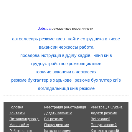
Jobs.ua
рекомендує переглянути:
автослесарь резюме киев
найти сотрудника в киеве
вакансии черкассы работа
посадова інструкція відділу кадрів
няня київ
трудоустройство кромковщик киев
горячие вакансии в черкассах
резюме бухгалтер в харькове
резюме бухгалтер київ
доглядальниця київ резюме
Головна
Реестрація роботодавця
Реестрація шукача
Контакти
Додати вакансію
Додати резюме
Питання/відповіді
Всі резюме
Всі вакансії
Мапа сайту
Пошук резюме
Пошук вакансій
Роботодавцю
Каталог резюме
Каталог вакансій