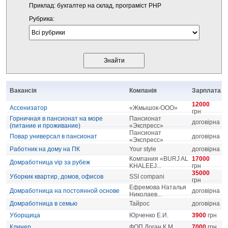
Приклад: бухгалтер на склад, програміст PHP
Рубрика:
Вакансія
Компанія
Зарплата
12000
Ассенизатор
«Жмышок-ООО»
грн
Горничная в пансионат на море
Пансионат
договірна
(питание и проживание)
«Экспресс»
Пансионат
Повар универсал в пансионат
договірна
«Экспресс»
Работник на дому на ПК
Your style
договірна
Компания «BURJ AL
17000
Домработница vip за рубеж
KHALEEJ...
грн
35000
Уборкик квартир, домов, офисов
SSI compani
грн
Ефремова Наталья
Домработница на постоянной основе
договірна
Николаев...
Домработница в семью
Тайрос
договірна
Уборщица
Юрченко Е.И.
3900
грн
Клинер
ФОП Доган К.М.
7000
грн