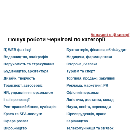
Всі вакансії в цій категорії
Пошук роботи Чернігові по категорії
IT, WEB фахівці
Бухгалтерія, фінанси, облік/аудит
Видавництво, поліграфія
Медицина, фармацевтика
Нерухомість та страхування
Охорона, безпека
Будівництво, архітектура
Туризм та спорт
Дизайн, творчість
Торгівля, продажі, закупівлі
Транспорт, автосервіс
Реклама, маркетинг, PR
HR, управління персоналом
Офісний персонал
Інші пропозиції
Логістика, доставка, склад
Ресторанний бізнес, кулінарія
Наука, освіта, переклади
Краса та SPA-послуги
Юриспруденція, право
Сфера розваг
Керівництво
Виробництво
Телекомунікація та зв'язок