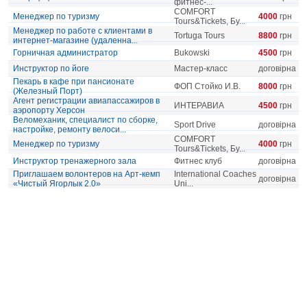
фитнес-...
COMFORT
Менеджер по туризму
4000
грн
Tours&Tickets, Бу...
Менеджер по работе с клиентами в
Tortuga Tours
8800
грн
интернет-магазине (удаленна...
Горничная администратор
Bukowski
4500
грн
Инструктор по йоге
Мастер-класс
договірна
Пекарь в кафе при пансионате
ФОП Стойко И.В.
8000
грн
(Железный Порт)
Агент регистрации авиапассажиров в
ИНТЕРАВИА
4500
грн
аэропорту Херсон
Веломеханик, специалист по сборке,
Sport Drive
договірна
настройке, ремонту велоси...
COMFORT
Менеджер по туризму
4000
грн
Tours&Tickets, Бу...
Инструктор тренажерного зала
Фитнес клуб
договірна
Приглашаем волонтеров на Арт-кемп
International Coaches
договірна
«Чистый Ягорлык 2.0»
Uni...