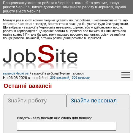
Працевлаштування та робота в Чернігові: вакансії та резюме, пошук
роботи Чернігів. Jobsite допоможе Вам знайти работу в Чернігові, шукаю
роботу в місті Чернігів.
Мінімум раз в житті кожної людини цікавить пошук роботи. І, незважаючи на те, що
робота в Чернігові
є завжди, багато хто не знає, де її шукати і куди йти працювати.
Що вибрати - вакансії в Чернігові в невеликих фірмах або ж здійснювати пошук
роботи в корпораціях? Що краще: робота в Чернігові або виїхати в інше місто або
навіть країну? Питань багато, тому ласкаво просимо на портал, орієнтований на
пошук роботи і вакансій, а також розміщення резюме в Чернігові!
вакансії Чернігові
/ вакансії в рубриці Туризм та спорт
На 06.08.2026 в нашій базі:
205 вакансій
,
306 резюме
Останні вакансії
Знайти роботу
Знайти персонал
Введіть назву посади або слово для пошуку: