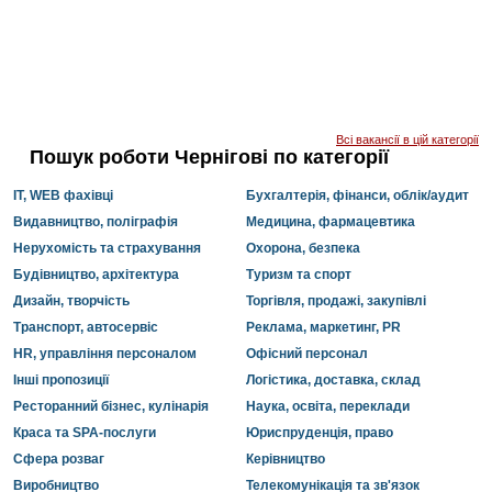
Всі вакансії в цій категорії
Пошук роботи Чернігові по категорії
IT, WEB фахівці
Бухгалтерія, фінанси, облік/аудит
Видавництво, поліграфія
Медицина, фармацевтика
Нерухомість та страхування
Охорона, безпека
Будівництво, архітектура
Туризм та спорт
Дизайн, творчість
Торгівля, продажі, закупівлі
Транспорт, автосервіс
Реклама, маркетинг, PR
HR, управління персоналом
Офісний персонал
Інші пропозиції
Логістика, доставка, склад
Ресторанний бізнес, кулінарія
Наука, освіта, переклади
Краса та SPA-послуги
Юриспруденція, право
Сфера розваг
Керівництво
Виробництво
Телекомунікація та зв'язок