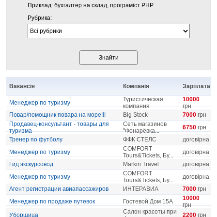
Приклад: бухгалтер на склад, програміст PHP
Рубрика:
Вакансія
Компанія
Зарплата
Туристическая
10000
Менеджер по туризму
компания
грн
Повар/помощник повара на море!!!
Big Stock
7000
грн
Продавец-консультант - товары для
Сеть магазинов
6750
грн
туризма
"Фонарёвка...
Тренер по футболу
ФФК СТЕЛС
договірна
COMFORT
Менеджер по туризму
договірна
Tours&Tickets, Бу...
Гид экскурсовод
Markin Travel
договірна
COMFORT
Менеджер по туризму
договірна
Tours&Tickets, Бу...
Агент регистрации авиапассажиров
ИНТЕРАВИА
7000
грн
10000
Менеджер по продаже путевок
Гостевой Дом 15А
грн
Салон красоты при
Уборщица
2200
грн