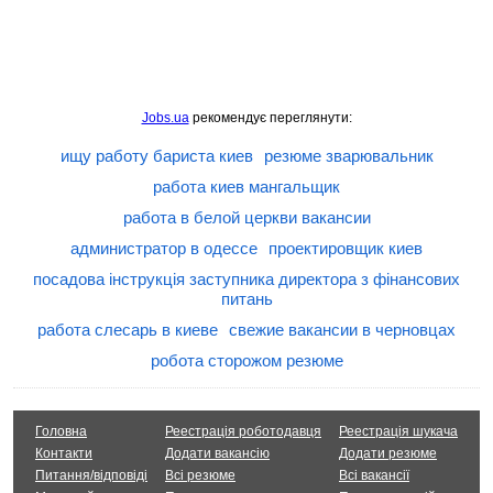
Jobs.ua
рекомендує переглянути:
ищу работу бариста киев
резюме зварювальник
работа киев мангальщик
работа в белой церкви вакансии
администратор в одессе
проектировщик киев
посадова інструкція заступника директора з фінансових
питань
работа слесарь в киеве
свежие вакансии в черновцах
робота сторожом резюме
Головна
Реестрація роботодавця
Реестрація шукача
Контакти
Додати вакансію
Додати резюме
Питання/відповіді
Всі резюме
Всі вакансії