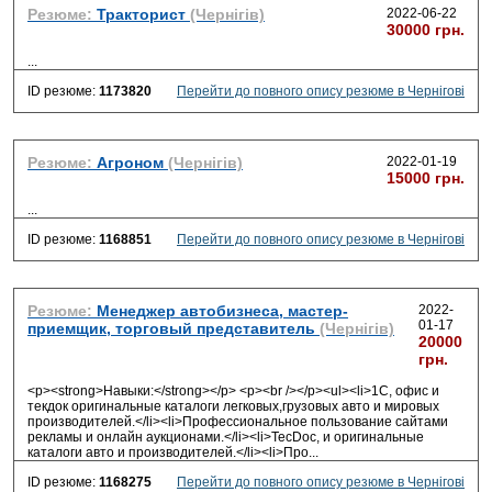
Резюме:
Тракторист
(Чернігів)
2022-06-22
30000 грн.
...
ID резюме:
1173820
Перейти до повного опису резюме в Чернігові
Резюме:
Агроном
(Чернігів)
2022-01-19
15000 грн.
...
ID резюме:
1168851
Перейти до повного опису резюме в Чернігові
Резюме:
Менеджер автобизнеса, мастер-
2022-
01-17
приемщик, торговый представитель
(Чернігів)
20000
грн.
<p><strong>Навыки:</strong></p> <p><br /></p><ul><li>1С, офис и
текдок оригинальные каталоги легковых,грузовых авто и мировых
производителей.</li><li>Профессиональное пользование сайтами
рекламы и онлайн аукционами.</li><li>TecDoc, и оригинальные
каталоги авто и производителей.</li><li>Про
...
ID резюме:
1168275
Перейти до повного опису резюме в Чернігові