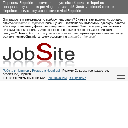
Персонал Чернігів: резюме та пошук співробітників в Чернігові,
працевлаштування та розміщення вакансій. Знайти співробітників в
Чернігові швидко, шукаю резюме в місті Чернігів.
Ви працюєте менеджером по підбору персоналу? Значить вам відомо, як складно
знайти
персонал в Чернігові
. Кого шукати - фахівців з мінімальним досвідом роботи
або віддати перевагу фахівцям з відмінним резюме? Звертати увагу на резюме з
низьким рівнем зарплати Або потрібен персонал в Чернігові, але з високим
окладом? Питань багато, тому ласкаво просимо на портал, орієнтований на пошук
резюме і співробітників, а також розміщення
вакансії в Чернігові
!
Робота в Чернігові
/
Резюме в Чернігові
/ Резюме Сільське господарство,
агробізнес, Чернігів
На 10.08.2026 в нашій базі:
206 вакансій
,
306 резюме