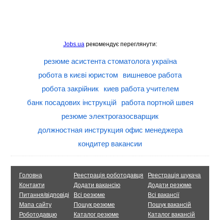
Jobs.ua
рекомендує переглянути:
резюме асистента стоматолога україна
робота в києві юристом
вишневое работа
робота закрійник
киев работа учителем
банк посадових інструкцій
работа портной швея
резюме электрогазосварщик
должностная инструкция офис менеджера
кондитер вакансии
Головна
Реестрація роботодавця
Реестрація шукача
Контакти
Додати вакансію
Додати резюме
Питання/відповіді
Всі резюме
Всі вакансії
Мапа сайту
Пошук резюме
Пошук вакансій
Роботодавцю
Каталог резюме
Каталог вакансій