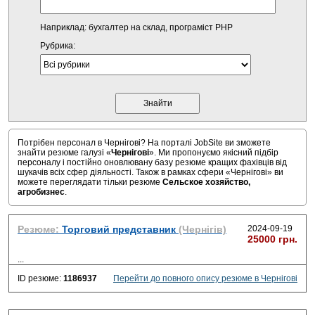
Наприклад: бухгалтер на склад, програміст PHP
Рубрика:
Потрібен персонал в Чернігові? На порталі JobSite ви зможете
знайти резюме галузі «
Чернігові
». Ми пропонуємо якісний підбір
персоналу і постійно оновлювану базу резюме кращих фахівців від
шукачів всіх сфер діяльності. Також в рамках сфери «Чернігові» ви
можете переглядати тільки резюме
Сельское хозяйство,
агробизнес
.
Резюме:
Торговий представник
(Чернігів)
2024-09-19
25000 грн.
...
ID резюме:
1186937
Перейти до повного опису резюме в Чернігові