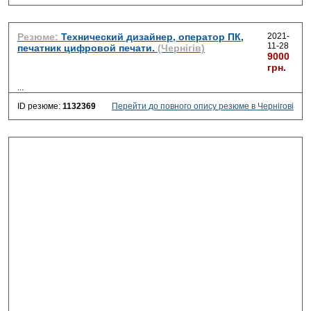
Резюме:
Технический дизайнер, оператор ПК,
2021-
11-28
печатник цифровой печати.
(Чернігів)
9000
грн.
...
ID резюме:
1132369
Перейти до повного опису резюме в Чернігові