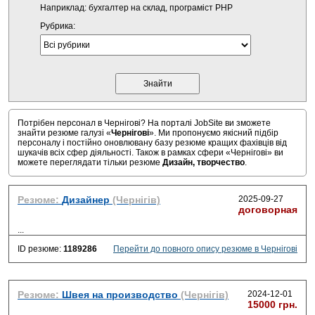
Наприклад: бухгалтер на склад, програміст PHP
Рубрика:
Потрібен персонал в Чернігові? На порталі JobSite ви зможете
знайти резюме галузі «
Чернігові
». Ми пропонуємо якісний підбір
персоналу і постійно оновлювану базу резюме кращих фахівців від
шукачів всіх сфер діяльності. Також в рамках сфери «Чернігові» ви
можете переглядати тільки резюме
Дизайн, творчество
.
Резюме:
Дизайнер
(Чернігів)
2025-09-27
договорная
...
ID резюме:
1189286
Перейти до повного опису резюме в Чернігові
Резюме:
Швея на производство
(Чернігів)
2024-12-01
15000 грн.