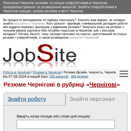
Персонал Чернігів: резюме та пошук співробітників в Чернігові,
працевлаштування та розміщення вакансій. Знайти співробітників в
Чернігові швидко, шукаю резюме в місті Чернігів.
Ви працюєте менеджером по підбору персоналу? Значить вам відомо, як складно
знайти
персонал в Чернігові
. Кого шукати - фахівців з мінімальним досвідом роботи
або віддати перевагу фахівцям з відмінним резюме? Звертати увагу на резюме з
низьким рівнем зарплати Або потрібен персонал в Чернігові, але з високим
окладом? Питань багато, тому ласкаво просимо на портал, орієнтований на пошук
резюме і співробітників, а також розміщення
вакансії в Чернігові
!
Робота в Чернігові
/
Резюме в Чернігові
/ Резюме Дизайн, творчість, Чернігів
На 07.08.2026 в нашій базі:
206 вакансій
,
306 резюме
Резюме Чернігові в рубриці «
Чернігові
»
Знайти роботу
Знайти персонал
Введіть назву посади або слово для пошуку: