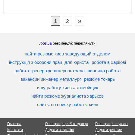
»
1
2
Jobs.ua
рекомендує переглянути:
найти резюме киев заведующий отделом
інструкція з охорони праці для юриста
робота в харкові
работа тренер тренажерного зала
винница работа
вакансии инженер металлург
резюме токарь
ищу работу киев автомойщик
найти резюме журналиста харьков
сайты по поиску работы киев
Головна
Реестрація роботодавця
Реестрація шукача
Контакти
Додати вакансію
Додати резюме