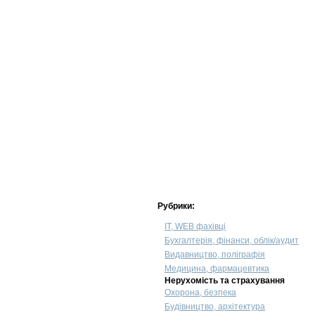
Рубрики:
IT, WEB фахівці
Бухгалтерія, фінанси, облік/аудит
Видавництво, поліграфія
Медицина, фармацевтика
Нерухомість та страхування
Охорона, безпека
Будівництво, архітектура