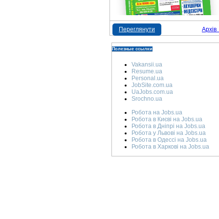
Переглянути
Архів
Полезные ссылки
Vakansii.ua
Resume.ua
Personal.ua
JobSite.com.ua
UaJobs.com.ua
Srochno.ua
Робота на Jobs.ua
Робота в Києві на Jobs.ua
Робота в Дніпрі на Jobs.ua
Робота у Львові на Jobs.ua
Робота в Одессі на Jobs.ua
Робота в Харкові на Jobs.ua