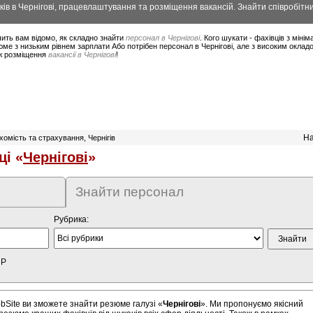
ів в Чернігові, працевлаштування та розміщення вакансій. Знайти співробітник
ить вам відомо, як складно знайти
персонал в Чернігові
. Кого шукати - фахівців з мін
ме з низьким рівнем зарплати Або потрібен персонал в Чернігові, але з високим оклад
ож розміщення
вакансії в Чернігові
!
На
омість та страхування, Чернігів
ці «
Чернігові
»
Знайти персонал
Рубрика:
HP
bSite ви зможете знайти резюме галузі «
Чернігові
». Ми пропонуємо якісний