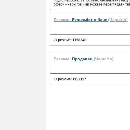
підбір персоналу і постійно оновлювану базу 
сфери «Чернігові» ви можете переглядати ті
Резюме:
Економіст в банк
(Чернігів)
...
ID резюме:
1158340
Резюме:
Продавец
(Чернігів)
...
ID резюме:
1152117