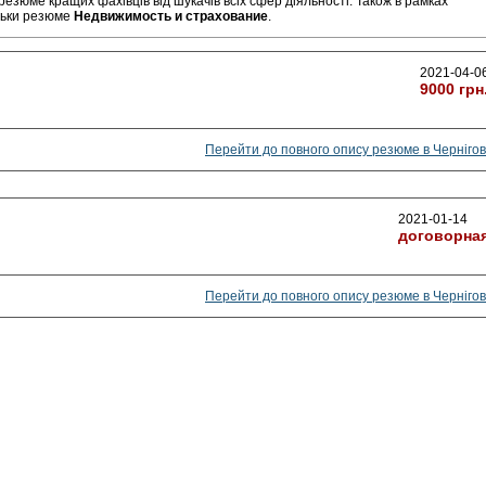
резюме кращих фахівців від шукачів всіх сфер діяльності. Також в рамках
льки резюме
Недвижимость и страхование
.
2021-04-0
9000 грн
Перейти до повного опису резюме в Чернігов
2021-01-14
договорна
Перейти до повного опису резюме в Чернігов