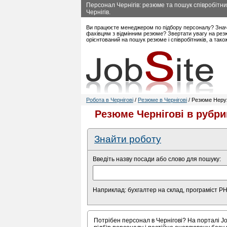
Персонал Чернігів: резюме та пошук співробітник
Чернігів.
Ви працюєте менеджером по підбору персоналу? Знач
фахівцям з відмінним резюме? Звертати увагу на резю
орієнтований на пошук резюме і співробітників, а так
Робота в Чернігові
/
Резюме в Чернігові
/ Резюме Нерух
Резюме Чернігові в рубри
Знайти роботу
Введіть назву посади або слово для пошуку:
Наприклад: бухгалтер на склад, програміст P
Потрібен персонал в Чернігові? На порталі Jo