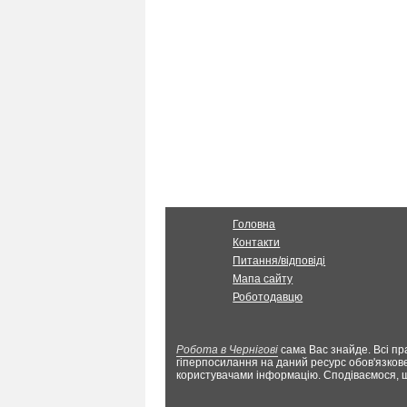
Головна
Контакти
Питання/відповіді
Мапа сайту
Роботодавцю
Робота в Чернігові
сама Вас знайде. Всі пр
гіперпосилання на даний ресурс обов'язкове
користувачами інформацію. Сподіваємося,