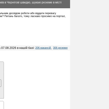
ів в Чернігові швидко, шукаю резюме в місті
імальним досвідом роботи або віддати перевагу
ом? Питань багато, тому ласкаво просимо на портал,
 07.08.2026 в нашій базі:
206 вакансій
,
306 резюме