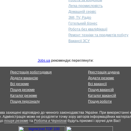
Робота за кордоном
Легка промисловість
Домашній сервіс
ЗМІ, TV, Радіо
Готельний бізнес
Робота без кваліфікації
Ремонт техніки та предметів побуту
Вакансії ЗСУ
Jobs.ua
рекомендує переглянути:
Реестрація роботодавця
Реестрація шукача
Додати вакансію
Додати резюме
Всі резюме
Всі вакансії
Пошук резюме
Пошук вакансій
Каталог резюме
Каталог вакансій
Пошук персоналу
Пошук роботи
ава захищені відповідно до чинного законодавства України. При використанні м
. Адміністрація може не розділяти точку зору авторів інформаційних матеріалі
 що
пошук резюме
та
Робота в Чернігові
будуть приємні і зручні для Вас!