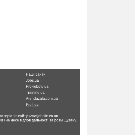
Наші сайти
Jobs.ua
Pro-robotu.ua
Training.ua
Arendazala.com.ua
Profi.ua
атеріалів сайту www.jobsite.cn.ua
в і не несе відповідальності за розміщувану