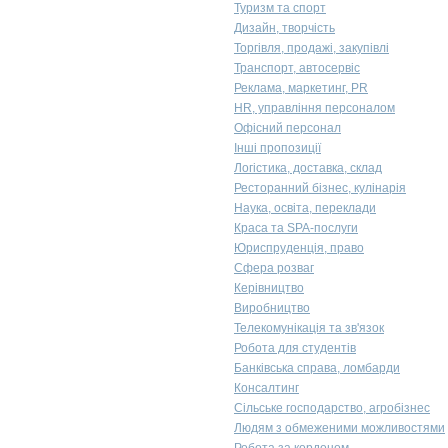
Туризм та спорт
Дизайн, творчість
Торгівля, продажі, закупівлі
Транспорт, автосервіс
Реклама, маркетинг, PR
HR, управління персоналом
Офісний персонал
Інші пропозиції
Логістика, доставка, склад
Ресторанний бізнес, кулінарія
Наука, освіта, переклади
Краса та SPA-послуги
Юриспруденція, право
Сфера розваг
Керівництво
Виробництво
Телекомунікація та зв'язок
Робота для студентів
Банківська справа, ломбарди
Консалтинг
Сільське господарство, агробізнес
Людям з обмеженими можливостями