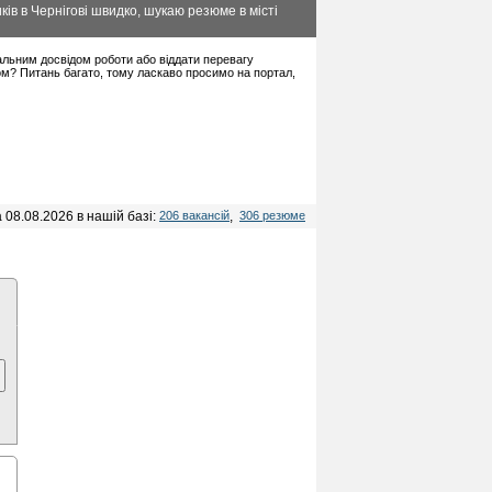
ів в Чернігові швидко, шукаю резюме в місті
імальним досвідом роботи або віддати перевагу
ом? Питань багато, тому ласкаво просимо на портал,
 08.08.2026 в нашій базі:
206 вакансій
,
306 резюме