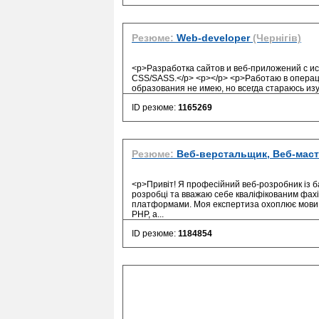
Резюме:
Web-developer
(Чернігів)
<p>Разработка сайтов и веб-приложений с ис
CSS/SASS.</p> <p></p> <p>Работаю в операци
образования не имею, но всегда стараюсь из
ID резюме:
1165269
Резюме:
Веб-верстальщик, Веб-мас
<p>Привіт! Я професійний веб-розробник із б
розробці та вважаю себе кваліфікованим фах
платформами. Моя експертиза охоплює мови р
PHP, а
...
ID резюме:
1184854