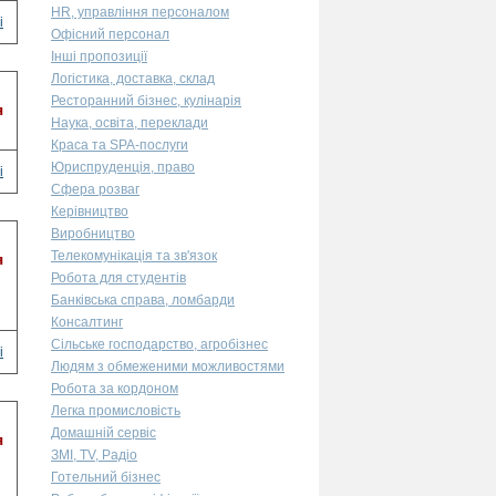
HR, управління персоналом
і
Офісний персонал
Інші пропозиції
Логістика, доставка, склад
Ресторанний бізнес, кулінарія
я
Наука, освіта, переклади
Краса та SPA-послуги
Юриспруденція, право
і
Сфера розваг
Керівництво
Виробництво
Телекомунікація та зв'язок
я
Робота для студентів
Банківська справа, ломбарди
Консалтинг
Сільське господарство, агробізнес
і
Людям з обмеженими можливостями
Робота за кордоном
Легка промисловість
Домашній сервіс
я
ЗМІ, TV, Радіо
Готельний бізнес