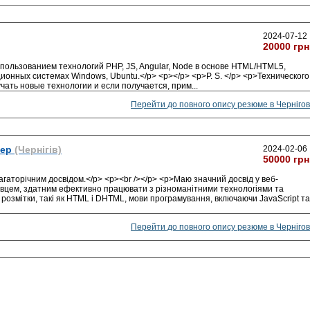
2024-07-12
20000 грн
пользованием технологий PHP, JS, Angular, Node в основе HTML/HTML5,
онных системах Windows, Ubuntu.</p> <p></p> <p>P. S. </p> <p>Технического
учать новые технологии и если получается, прим
...
Перейти до повного опису резюме в Чернігов
тер
(Чернігів)
2024-02-06
50000 грн
агаторічним досвідом.</p> <p><br /></p> <p>Маю значний досвід у веб-
івцем, здатним ефективно працювати з різноманітними технологіями та
озмітки, такі як HTML і DHTML, мови програмування, включаючи JavaScript та
Перейти до повного опису резюме в Чернігов