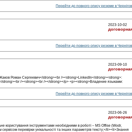
Перейти до повного опису резюме в Чернігов
2023-10-02
договорна
Перейти до повного опису резюме в Чернігов
2023-09-10
договорна
аков Роман Сергеевич</strong><br /><strong>LinkedIn</strong><strong>:
/</strong><br /><strong><br /></strong></p> <p><strong>Владение языками:
Перейти до повного опису резюме в Чернігов
2023-06-26
договорна
ьне користування інструментами необхідними в роботі – MS Offise (Wodr,
м сервісом перевірки унікальності та інших параметрів тексту;</li><li>Знання