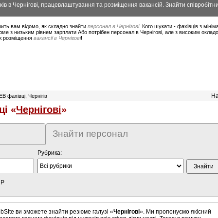
ів в Чернігові, працевлаштування та розміщення вакансій. Знайти співробітник
ить вам відомо, як складно знайти
персонал в Чернігові
. Кого шукати - фахівців з мін
ме з низьким рівнем зарплати Або потрібен персонал в Чернігові, але з високим оклад
ож розміщення
вакансії в Чернігові
!
На
B фахівці, Чернігів
ці «
Чернігові
»
Знайти персонал
Рубрика:
HP
bSite ви зможете знайти резюме галузі «
Чернігові
». Ми пропонуємо якісний