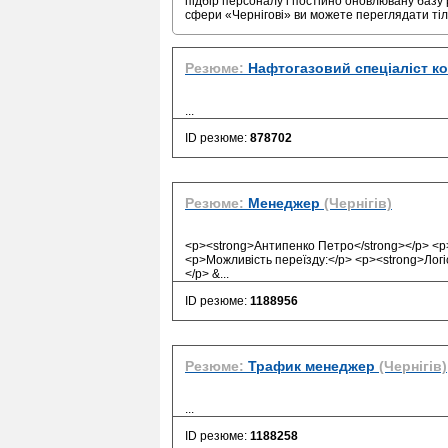
підбір персоналу і постійно оновлювану базу 
сфери «Чернігові» ви можете переглядати ті
Резюме:
Нафтогазовий спеціаліст к
...
ID резюме:
878702
Резюме:
Менеджер
(Чернігів)
<p><strong>Антипенко Петро</strong></p> <p>
<p>Можливість переїзду:</p> <p><strong>Логіс
</p> &
...
ID резюме:
1188956
Резюме:
Трафик менеджер
(Чернігів)
...
ID резюме:
1188258