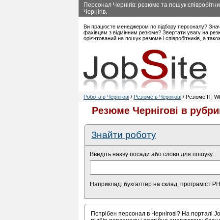
Персонал Чернігів: резюме та пошук співробітник
Чернігів.
Ви працюєте менеджером по підбору персоналу? Знач
фахівцям з відмінним резюме? Звертати увагу на резю
орієнтований на пошук резюме і співробітників, а так
Робота в Чернігові
/
Резюме в Чернігові
/ Резюме IT, WE
Резюме Чернігові в рубри
Знайти роботу
Введіть назву посади або слово для пошуку:
Наприклад: бухгалтер на склад, програміст P
Потрібен персонал в Чернігові? На порталі Jo