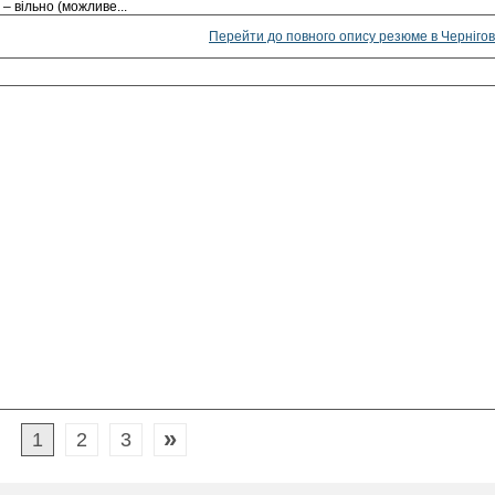
а – вільно (можливе
...
Перейти до повного опису резюме в Чернігов
»
1
2
3