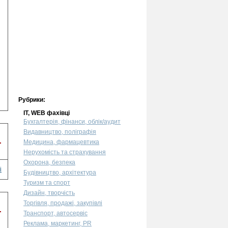
Рубрики:
IT, WEB фахівці
Бухгалтерія, фінанси, облік/аудит
Видавництво, поліграфія
.
Медицина, фармацевтика
Нерухомість та страхування
Охорона, безпека
і
Будівництво, архітектура
Туризм та спорт
Дизайн, творчість
Торгівля, продажі, закупівлі
.
Транспорт, автосервіс
Реклама, маркетинг, PR