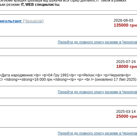
резюме кращих фахівців від шукачів всіх сфер діяльності. Також в рамках
льки резюме
IT, WEB специалисты
.
онсультант
(Чернігів)
2026-08-03
135000 грн
Перейти до повного опису резюме в Чернігов
2025-07-24
18000 грн
Дата народження:</p> <p>04 Гру 1991</p> <p>Регіон:</p> <p>Чернігів</p>
т </strong><strong>18 000 грн.</strong></p> <p> <br /> (оновлено 17 Лип 2025)
Перейти до повного опису резюме в Чернігов
2025-03-14
25000 грн
Перейти до повного опису резюме в Чернігов