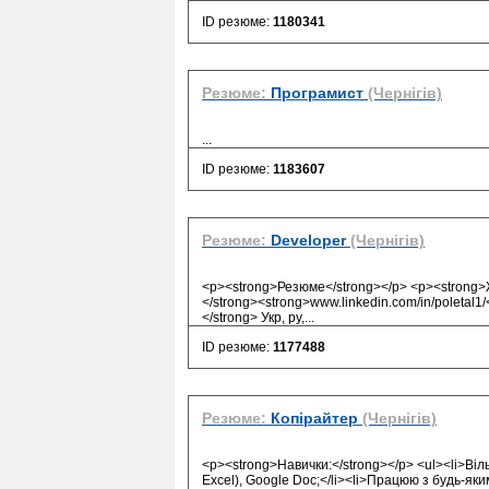
ID резюме:
1180341
Резюме:
Програмист
(Чернігів)
...
ID резюме:
1183607
Резюме:
Developer
(Чернігів)
<p><strong>Резюме</strong></p> <p><strong>Ж
</strong><strong>www.linkedin.com/in/poletal1
</strong> Укр, ру,
...
ID резюме:
1177488
Резюме:
Копірайтер
(Чернігів)
<p><strong>Навички:</strong></p> <ul><li>Віл
Excel), Google Doc;</li><li>Працюю з будь-яки