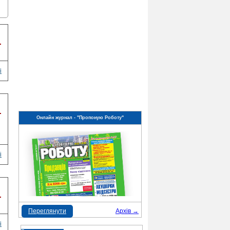
.
і
.
Онлайн журнал - "Пропоную Роботу"
і
.
Переглянути
Архів →
і