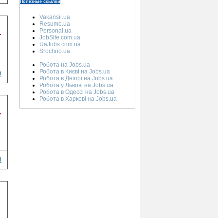
Полезные ссылки
Vakansii.ua
Resume.ua
Personal.ua
.
JobSite.com.ua
UaJobs.com.ua
Srochno.ua
Робота на Jobs.ua
Робота в Києві на Jobs.ua
і
Робота в Дніпрі на Jobs.ua
Робота у Львові на Jobs.ua
Робота в Одессі на Jobs.ua
Робота в Харкові на Jobs.ua
.
і