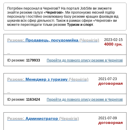
Потрібен персонал в Чернігові? На порталі JobSite ви зможете
знайти резюме галузі «
Чернігові
». Ми пропонуємо якісний підбір
персоналу і постійно оновлювану базу резюме кращих фахівців від
шукачів всіх сфер діяльності. Також в рамках сфери «Чернігові» ви
можете переглядати тільки резюме
Туризм и спорт
.
Резюме:
Продавець, посудомийка
(Чернігів)
2023-02-15
4000 грн.
...
ID резюме:
1179933
Перейти до повного опису резюме в Чернігові
Резюме:
Менеджер з туризму
(Чернігів)
2021-07-23
договорная
...
ID резюме:
1163424
Перейти до повного опису резюме в Чернігові
Резюме:
Администратор
(Чернігів)
2021-07-09
договорная