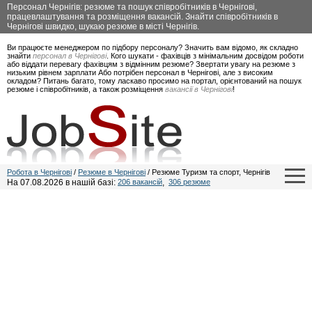
Персонал Чернігів: резюме та пошук співробітників в Чернігові,
працевлаштування та розміщення вакансій. Знайти співробітників в
Чернігові швидко, шукаю резюме в місті Чернігів.
Ви працюєте менеджером по підбору персоналу? Значить вам відомо, як складно
знайти
персонал в Чернігові
. Кого шукати - фахівців з мінімальним досвідом роботи
або віддати перевагу фахівцям з відмінним резюме? Звертати увагу на резюме з
низьким рівнем зарплати Або потрібен персонал в Чернігові, але з високим
окладом? Питань багато, тому ласкаво просимо на портал, орієнтований на пошук
резюме і співробітників, а також розміщення
вакансії в Чернігові
!
Робота в Чернігові
/
Резюме в Чернігові
/ Резюме Туризм та спорт, Чернігів
На 07.08.2026 в нашій базі:
206 вакансій
,
306 резюме