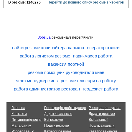
ID резюме:
1146275
Перейти до повного опису резюме в Чернігові
Jobs.ua
рекомендує переглянути:
найти резюме копирайтера харьков
оператор в києві
работа логистом резюме
парикмахер работа
вакансия портной
резюме помощник руководителя киев
smm менеджер киев
резюме слюсар¤ на роботу
работа администратор ресторан
геодезист работа
Головна
Реестрація роботодавця
Реестрація шукача
Контакти
Додати вакансію
Додати резюме
Питання/відповіді
Всі резюме
Всі вакансії
Мапа сайту
Пошук резюме
Пошук вакансій
Роботодавцю
Каталог резюме
Каталог вакансій