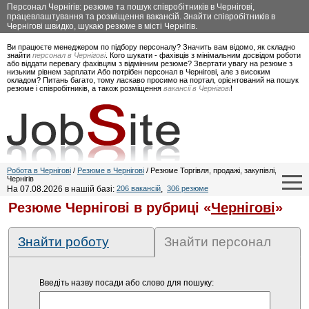
Персонал Чернігів: резюме та пошук співробітників в Чернігові,
працевлаштування та розміщення вакансій. Знайти співробітників в
Чернігові швидко, шукаю резюме в місті Чернігів.
Ви працюєте менеджером по підбору персоналу? Значить вам відомо, як складно
знайти
персонал в Чернігові
. Кого шукати - фахівців з мінімальним досвідом роботи
або віддати перевагу фахівцям з відмінним резюме? Звертати увагу на резюме з
низьким рівнем зарплати Або потрібен персонал в Чернігові, але з високим
окладом? Питань багато, тому ласкаво просимо на портал, орієнтований на пошук
резюме і співробітників, а також розміщення
вакансії в Чернігові
!
Робота в Чернігові
/
Резюме в Чернігові
/ Резюме Торгівля, продажі, закупівлі,
Чернігів
На 07.08.2026 в нашій базі:
206 вакансій
,
306 резюме
Резюме Чернігові в рубриці «
Чернігові
»
Знайти роботу
Знайти персонал
Введіть назву посади або слово для пошуку: