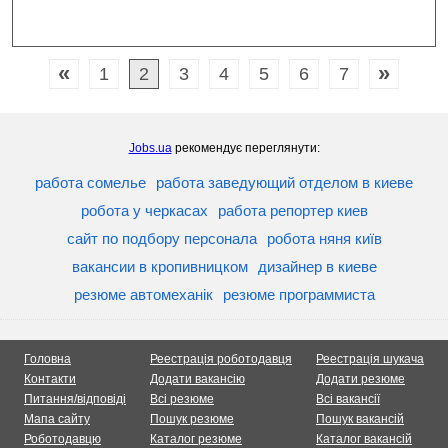
«
»
1
2
3
4
5
6
7
Jobs.ua
рекомендує переглянути:
работа сомелье
работа заведующий отделом в киеве
робота у черкасах
работа репортер киев
сайт по подбору персонала
робота няня київ
вакансии в кропивницком
дизайнер в киеве
резюме автомеханік
резюме программиста
Головна
Реестрація роботодавця
Реестрація шукача
Контакти
Додати вакансію
Додати резюме
Питання/відповіді
Всі резюме
Всі вакансії
Мапа сайту
Пошук резюме
Пошук вакансій
Роботодавцю
Каталог резюме
Каталог вакансій