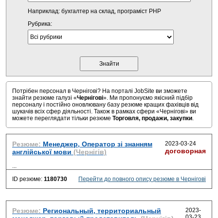
Наприклад: бухгалтер на склад, програміст PHP
Рубрика:
Потрібен персонал в Чернігові? На порталі JobSite ви зможете
знайти резюме галузі «
Чернігові
». Ми пропонуємо якісний підбір
персоналу і постійно оновлювану базу резюме кращих фахівців від
шукачів всіх сфер діяльності. Також в рамках сфери «Чернігові» ви
можете переглядати тільки резюме
Торговля, продажи, закупки
.
Резюме:
Менеджер, Оператор зі знанням
2023-03-24
договорная
англійської мови
(Чернігів)
...
ID резюме:
1180730
Перейти до повного опису резюме в Чернігові
Резюме:
Региональный, территориальный
2023-
03-23