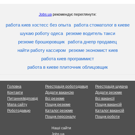
Jobs.ua
рекомендує переглянути:
работа киев хостесс без опыта
работа стоматолог в киеве
шукаю роботу одеса
резюме водитель такси
резюме брошюровщик
работа днепр продавец
найти работу кассиром
резюме экономист киев
работа киев программист
работа в киеве плиточник облицовщик
Головна
Реестрація роботодавця
Реестрація шукача
Контакти
Додати вакансію
Додати резюме
Питання/відповіді
Всі резюме
Всі вакансії
Мапа сайту
Пошук резюме
Пошук вакансій
Роботодавцю
Каталог резюме
Каталог вакансій
Пошук персоналу
Пошук роботи
Наші сайти
Jobs.ua