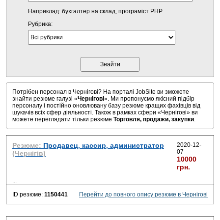
Наприклад: бухгалтер на склад, програміст PHP
Рубрика:
Потрібен персонал в Чернігові? На порталі JobSite ви зможете
знайти резюме галузі «
Чернігові
». Ми пропонуємо якісний підбір
персоналу і постійно оновлювану базу резюме кращих фахівців від
шукачів всіх сфер діяльності. Також в рамках сфери «Чернігові» ви
можете переглядати тільки резюме
Торговля, продажи, закупки
.
Резюме:
Продавец, кассир, администратор
2020-12-
07
(Чернігів)
10000
грн.
...
ID резюме:
1150441
Перейти до повного опису резюме в Чернігові