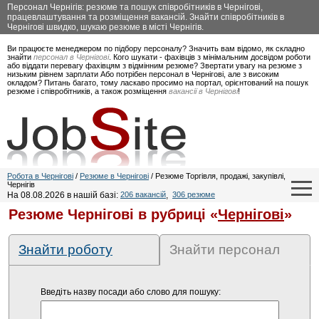
Персонал Чернігів: резюме та пошук співробітників в Чернігові,
працевлаштування та розміщення вакансій. Знайти співробітників в
Чернігові швидко, шукаю резюме в місті Чернігів.
Ви працюєте менеджером по підбору персоналу? Значить вам відомо, як складно
знайти
персонал в Чернігові
. Кого шукати - фахівців з мінімальним досвідом роботи
або віддати перевагу фахівцям з відмінним резюме? Звертати увагу на резюме з
низьким рівнем зарплати Або потрібен персонал в Чернігові, але з високим
окладом? Питань багато, тому ласкаво просимо на портал, орієнтований на пошук
резюме і співробітників, а також розміщення
вакансії в Чернігові
!
Робота в Чернігові
/
Резюме в Чернігові
/ Резюме Торгівля, продажі, закупівлі,
Чернігів
На 08.08.2026 в нашій базі:
206 вакансій
,
306 резюме
Резюме Чернігові в рубриці «
Чернігові
»
Знайти роботу
Знайти персонал
Введіть назву посади або слово для пошуку: