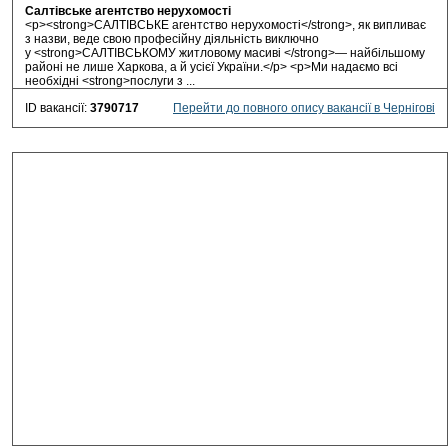
Салтівське агентство нерухомості
<p><strong>САЛТІВСЬКЕ агентство нерухомості</strong>, як випливає
з назви, веде свою професійну діяльність виключно
у <strong>САЛТІВСЬКОМУ житловому масиві </strong>— найбільшому
районі не лише Харкова, а й усієї України.</p> <p>Ми надаємо всі
необхідні <strong>послуги з ...
ID вакансії:
3790717
Перейти до повного опису вакансії в Чернігові