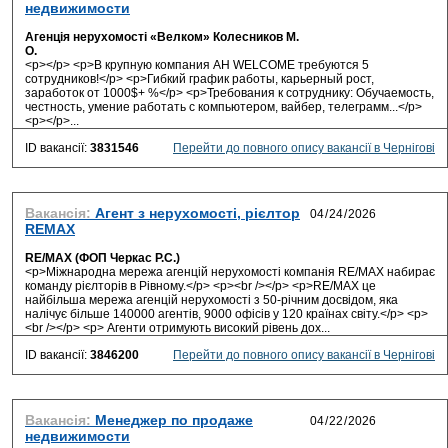
недвижимости
Агенція нерухомості «Велком» Колесников М.
О.
<p></p> <p>В крупную компания АН WELCOME требуются 5
сотрудников!</p> <p>Гибкий график работы, карьерный рост,
заработок от 1000$+ %</p> <p>Требования к сотруднику: Обучаемость,
честность, умение работать с компьютером, вайбер, телеграмм...</p>
<p></p>...
ID вакансії:
3831546
Перейти до повного опису вакансії в Чернігові
Вакансія:
Агент з нерухомості, рієлтор
REMAX
RE/MAX (ФОП Черкас Р.С.)
<p>Міжнародна мережа агенцій нерухомості компанія RE/MAX набирає
команду рієлторів в Рівному.</p> <p><br /></p> <p>RE/MAX це
найбільша мережа агенцій нерухомості з 50-річним досвідом, яка
налічує більше 140000 агентів, 9000 офісів у 120 країнах світу.</p> <p>
<br /></p> <p> Агенти отримують високий рівень дох...
ID вакансії:
3846200
Перейти до повного опису вакансії в Чернігові
Вакансія:
Менеджер по продаже
недвижимости