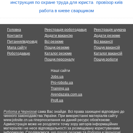
инструкция по охране труда для юриста
провізор київ
работа в киеве сварщиком
Головна
Реестрація роботодавця
Реестрація шукача
Контакти
Додати вакансію
Додати резюме
Питання/відповіді
Всі резюме
Всі вакансії
Мапа сайту
Пошук резюме
Пошук вакансій
Роботодавцю
Каталог резюме
Каталог вакансій
Пошук персоналу
Пошук роботи
Наші сайти
Jobs.ua
Pro-robotu.ua
Training.ua
Arendazala.com.ua
Profi.ua
Робота в Чернігові
сама Вас знайде. Всі права захищені відповідно до
чинного законодавства України. При використанні матеріалів сайту
www.jobsite.cn.ua гіперпосилання на даний ресурс обов'язкове.
Адміністрація може не розділяти точку зору авторів інформаційних
матеріалів і не несе відповідальності за розміщувану користувачами
інформацію. Сподіваємося, що
пошук резюме
та
Робота в Чернігові