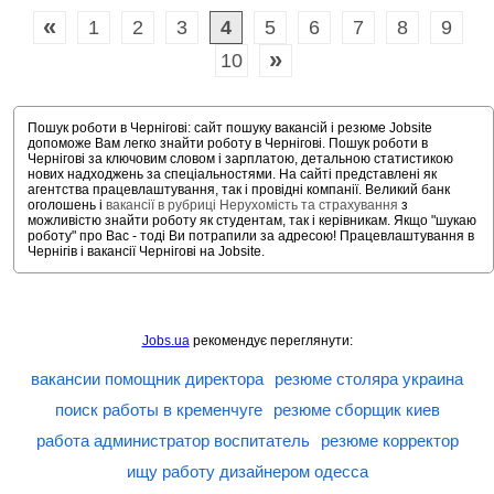
«
1
2
3
4
5
6
7
8
9
»
10
Пошук роботи в Чернігові: сайт пошуку вакансій і резюме Jobsite
допоможе Вам легко знайти роботу в Чернігові. Пошук роботи в
Чернігові за ключовим словом і зарплатою, детальною статистикою
нових надходжень за спеціальностями. На сайті представлені як
агентства працевлаштування, так і провідні компанії. Великий банк
оголошень і
вакансії в рубриці Нерухомість та страхування
з
можливістю знайти роботу як студентам, так і керівникам. Якщо "шукаю
роботу" про Вас - тоді Ви потрапили за адресою! Працевлаштування в
Чернігів і вакансії Чернігові на Jobsite.
Jobs.ua
рекомендує переглянути:
вакансии помощник директора
резюме столяра украина
поиск работы в кременчуге
резюме сборщик киев
работа администратор воспитатель
резюме корректор
ищу работу дизайнером одесса