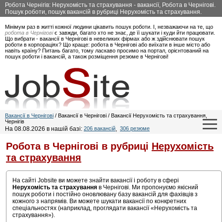
Робота Чернігів: Нерухомість та страхування - вакансії, Робота в Чернігові.
Пошук роботи, пошук вакансій в рубриці Нерухомість та страхування.
Мінімум раз в житті кожної людини цікавить пошук роботи. І, незважаючи на те, що
робота в Чернігові
є завжди, багато хто не знає, де її шукати і куди йти працювати.
Що вибрати - вакансії в Чернігові в невеликих фірмах або ж здійснювати пошук
роботи в корпораціях? Що краще: робота в Чернігові або виїхати в інше місто або
навіть країну? Питань багато, тому ласкаво просимо на портал, орієнтований на
пошук роботи і вакансій, а також розміщення резюме в Чернігові!
Вакансії в Чернігові
/ Вакансії в Чернігові / Вакансії Нерухомість та страхування,
Чернігів
На 08.08.2026 в нашій базі:
206 вакансій
,
306 резюме
Робота в Чернігові в рубриці
Нерухомість
та страхування
На сайті Jobsite ви можете знайти вакансії і роботу в сфері
Нерухомість та страхування
в Чернігові. Ми пропонуємо якісний
пошук роботи і постійно оновлювану базу вакансій для фахівців з
кожного з напрямів. Ви можете шукати вакансії по конкретних
спеціальностях (наприклад, проглядати вакансії «Нерухомість та
страхування»).