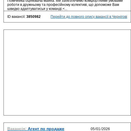
Помічника оцінювача майна. Ми забезпечимо комфортними умовами
роботи в дружньому та професійному колективі, що допоможе Вам
швидко адаптуватисья у команді.<...
ID вакансії:
3850982
Перейти до повного опису вакансії в Чернігові
Вакансія:
Агент по продаже