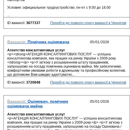
паспортов
Условия: официальное трудоустройство; пн-пт с 9.00 до 18.00
...
ID вакансії:
3677337
Перейти до повного опису вакансії в Чернігові
Вакансія:
Помічник оцінювача
Агентство консалтинговых услуг
<p><strong>АГЕНЦІЯ КОНСАЛТИНГОВИХ ПОСЛУГ — успішна
консалтингова компанія, яка працює на ринку України з 2009 року.
</strong></p> <p>У зв’язку з розширенням штату працівників,
запрошуємо на посаду помічника оцінювача майна. Ми забезпечимо
комфортними умовами роботи в дружньому та професійному колективі,
що допоможе Вам швидко адаптуватис...
ID вакансії:
3720848
Перейти до повного опису вакансії в Чернігові
Вакансія:
Оцінювач, помічник
оцінювача майна
Агентство консалтинговых услуг
<p>АГЕНЦІЯ КОНСАЛТИНГОВИХ ПОСЛУГ — успішна консалтингова
компанія, яка працює на ринку України з 2009 року.</p> <p>У зв’язку з
розширенням штату працівників, запрошуємо на посаду Оцінювача /