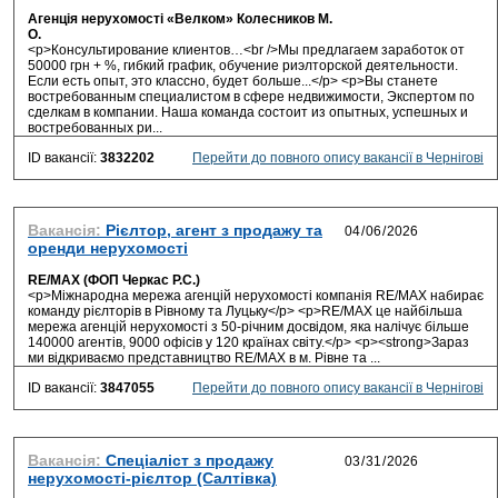
Агенція нерухомості «Велком» Колесников М.
О.
<p>Консультирование клиентов…<br />Мы предлагаем заработок от
50000 грн + %, гибкий график, обучение риэлторской деятельности.
Если есть опыт, это классно, будет больше...</p> <p>Вы станете
востребованным специалистом в сфере недвижимости, Экспертом по
сделкам в компании. Наша команда состоит из опытных, успешных и
востребованных ри...
ID вакансії:
3832202
Перейти до повного опису вакансії в Чернігові
Вакансія:
Рієлтор, агент з продажу та
оренди нерухомості
RE/MAX (ФОП Черкас Р.С.)
<p>Міжнародна мережа агенцій нерухомості компанія RE/MAX набирає
команду рієлторів в Рівному та Луцьку</p> <p>RE/MAX це найбільша
мережа агенцій нерухомості з 50-річним досвідом, яка налічує більше
140000 агентів, 9000 офісів у 120 країнах світу.</p> <p><strong>Зараз
ми відкриваємо представництво RE/MAX в м. Рівне та ...
ID вакансії:
3847055
Перейти до повного опису вакансії в Чернігові
Вакансія:
Спеціаліст з продажу
нерухомості-рієлтор (Салтівка)