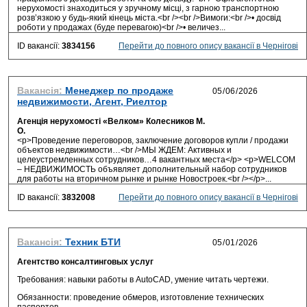
нерухомості знаходиться у зручному місці, з гарною транспортною
розв’язкою у будь-який кінець міста.<br /><br />Вимоги:<br />• досвід
роботи у продажах (буде перевагою)<br />• величез...
ID вакансії:
3834156
Перейти до повного опису вакансії в Чернігові
Вакансія:
Менеджер по продаже
недвижимости, Агент, Риелтор
Агенція нерухомості «Велком» Колесников М.
О.
<p>Проведение переговоров, заключение договоров купли / продажи
объектов недвижимости…<br />МЫ ЖДЕМ: Активных и
целеустремленных сотрудников…4 вакантных места</p> <p>WELCОМ
– НЕДВИЖИМОСТЬ объявляет дополнительный набор сотрудников
для работы на вторичном рынке и рынке Новостроек.<br /></p>...
ID вакансії:
3832008
Перейти до повного опису вакансії в Чернігові
Вакансія:
Техник БТИ
Агентство консалтинговых услуг
Требования: навыки работы в AutoCAD, умение читать чертежи.
Обязанности: проведение обмеров, изготовление технических