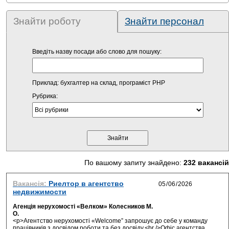
Знайти роботу
Знайти персонал
Введіть назву посади або слово для пошуку:
Приклад: бухгалтер на склад, програміст PHP
Рубрика:
По вашому запиту знайдено:
232 вакансій
Вакансія:
Риелтор в агентство
недвижимости
Агенція нерухомості «Велком» Колесников М.
О.
<p>Агентство нерухомості «Welcome” запрошує до себе у команду
працівників з досвідом роботи та без досвіду.<br />Офіс агентства